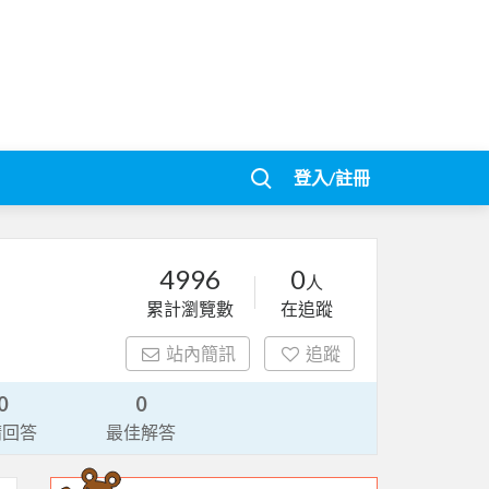
登入/註冊
4996
0
人
累計瀏覽數
在追蹤
站內簡訊
追蹤
0
0
請回答
最佳解答