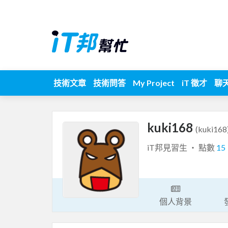
技術文章
技術問答
My Project
iT 徵才
聊
kuki168
(kuki168
iT邦見習生 ‧ 點數
15
個人背景