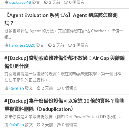
由
duckravel48
發文
2 天前
0
個留言
【Agent Evaluation 系列 1/6】Agent 到底該怎麼測
試？
很多團隊評估 Agent 的方法，其實還停留在評估 Chatbot。 準備一
組...
由
hardness1020
發文
2 天前
1
個留言
# [Backup] 當勒索軟體連備份都不放過：Air Gap 與離線
備份是什麼
前面幾篇提過一個殘酷的現實：現在的勒索軟體攻擊，第一個目標
往往不是你的正式資料，...
由
RainPan
發文
2 天前
0
個留言
# [Backup] 為什麼備份設備可以塞進 30 倍的資料？聊聊
重複資料刪除（Deduplication）
如果你看過企業級備份設備（例如 Dell PowerProtect DD 系列）...
由
RainPan
發文
2 天前
0
個留言