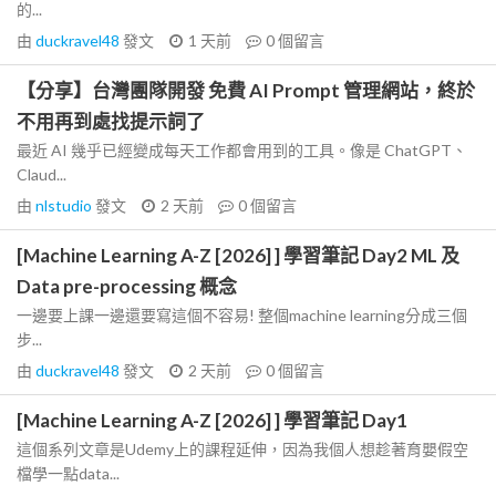
的...
由
duckravel48
發文
1 天前
0
個留言
【分享】台灣團隊開發 免費 AI Prompt 管理網站，終於
不用再到處找提示詞了
最近 AI 幾乎已經變成每天工作都會用到的工具。像是 ChatGPT、
Claud...
由
nlstudio
發文
2 天前
0
個留言
[Machine Learning A-Z [2026] ] 學習筆記 Day2 ML 及
Data pre-processing 概念
一邊要上課一邊還要寫這個不容易! 整個machine learning分成三個
步...
由
duckravel48
發文
2 天前
0
個留言
[Machine Learning A-Z [2026] ] 學習筆記 Day1
這個系列文章是Udemy上的課程延伸，因為我個人想趁著育嬰假空
檔學一點data...