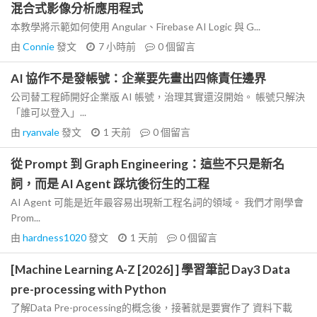
混合式影像分析應用程式
本教學將示範如何使用 Angular、Firebase AI Logic 與 G...
由
Connie
發文
7 小時前
0
個留言
AI 協作不是發帳號：企業要先畫出四條責任邊界
公司替工程師開好企業版 AI 帳號，治理其實還沒開始。 帳號只解決
「誰可以登入」...
由
ryanvale
發文
1 天前
0
個留言
從 Prompt 到 Graph Engineering：這些不只是新名
詞，而是 AI Agent 踩坑後衍生的工程
AI Agent 可能是近年最容易出現新工程名詞的領域。 我們才剛學會
Prom...
由
hardness1020
發文
1 天前
0
個留言
[Machine Learning A-Z [2026] ] 學習筆記 Day3 Data
pre-processing with Python
了解Data Pre-processing的概念後，接著就是要實作了 資料下載