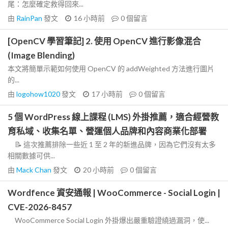
尾：怎麼確定救得回來...
由
RainPan
發文
16 小時前
0
個留言
[OpenCV 學習筆記] 2. 使用 OpenCV 進行影像混合
(Image Blending)
本文將簡單示範如何使用 OpenCV 的 addWeighted 方法進行圖片
的...
由
logohow1020
發文
17 小時前
0
個留言
5 個 WordPress 線上課程 (LMS) 外掛推薦，適合經營教
育私域、收集名單、營運個人品牌和內容商業化部署
📝 這次推薦排除一些近 1 至 2 年的新進品牌，因為它們沒有太多
相關數據可供...
由
Mack Chan
發文
20 小時前
0
個留言
Wordfence 資安通報 | WooCommerce - Social Login |
CVE-2026-8457
WooCommerce Social Login 外掛爆出嚴重驗證繞過漏洞，使...