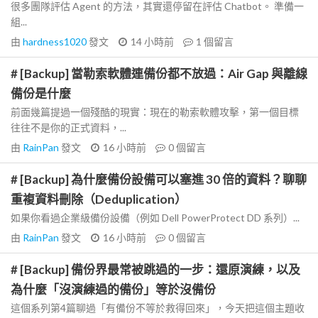
很多團隊評估 Agent 的方法，其實還停留在評估 Chatbot。 準備一
組...
由
hardness1020
發文
14 小時前
1
個留言
# [Backup] 當勒索軟體連備份都不放過：Air Gap 與離線
備份是什麼
前面幾篇提過一個殘酷的現實：現在的勒索軟體攻擊，第一個目標
往往不是你的正式資料，...
由
RainPan
發文
16 小時前
0
個留言
# [Backup] 為什麼備份設備可以塞進 30 倍的資料？聊聊
重複資料刪除（Deduplication）
如果你看過企業級備份設備（例如 Dell PowerProtect DD 系列）...
由
RainPan
發文
16 小時前
0
個留言
# [Backup] 備份界最常被跳過的一步：還原演練，以及
為什麼「沒演練過的備份」等於沒備份
這個系列第4篇聊過「有備份不等於救得回來」，今天把這個主題收