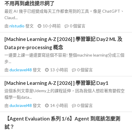
不用再到處找提示詞了
最近 AI 幾乎已經變成每天工作都會用到的工具。像是 ChatGPT、
Claud...
由
nlstudio
發文
10 小時前
0
個留言
[Machine Learning A-Z [2026] ] 學習筆記 Day2 ML 及
Data pre-processing 概念
一邊要上課一邊還要寫這個不容易! 整個machine learning分成三個
步...
由
duckravel48
發文
13 小時前
0
個留言
[Machine Learning A-Z [2026] ] 學習筆記 Day1
這個系列文章是Udemy上的課程延伸，因為我個人想趁著育嬰假空
檔學一點data...
由
duckravel48
發文
14 小時前
0
個留言
【Agent Evaluation 系列 1/6】Agent 到底該怎麼測
試？