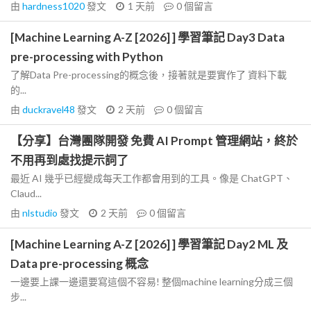
由
hardness1020
發文
1 天前
0
個留言
[Machine Learning A-Z [2026] ] 學習筆記 Day3 Data
pre-processing with Python
了解Data Pre-processing的概念後，接著就是要實作了 資料下載
的...
由
duckravel48
發文
2 天前
0
個留言
【分享】台灣團隊開發 免費 AI Prompt 管理網站，終於
不用再到處找提示詞了
最近 AI 幾乎已經變成每天工作都會用到的工具。像是 ChatGPT、
Claud...
由
nlstudio
發文
2 天前
0
個留言
[Machine Learning A-Z [2026] ] 學習筆記 Day2 ML 及
Data pre-processing 概念
一邊要上課一邊還要寫這個不容易! 整個machine learning分成三個
步...