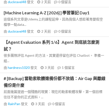
由
duckravel48
發文
2 天前
0
個留言
[Machine Learning A-Z [2026] ] 學習筆記 Day1
這個系列文章是Udemy上的課程延伸，因為我個人想趁著育嬰假空
檔學一點data...
由
duckravel48
發文
2 天前
0
個留言
【Agent Evaluation 系列 1/6】Agent 到底該怎麼測
試？
很多團隊評估 Agent 的方法，其實還停留在評估 Chatbot。 準備一
組...
由
hardness1020
發文
3 天前
1
個留言
# [Backup] 當勒索軟體連備份都不放過：Air Gap 與離線
備份是什麼
前面幾篇提過一個殘酷的現實：現在的勒索軟體攻擊，第一個目標
往往不是你的正式資料，...
由
RainPan
發文
3 天前
0
個留言