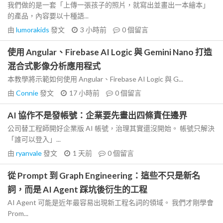
我們做的是一套「上傳一張孩子的照片，就寫出並畫出一本繪本」
的產品，內容要以十種語...
由
lumorakids
發文
3 小時前
0
個留言
使用 Angular、Firebase AI Logic 與 Gemini Nano 打造
混合式影像分析應用程式
本教學將示範如何使用 Angular、Firebase AI Logic 與 G...
由
Connie
發文
17 小時前
0
個留言
AI 協作不是發帳號：企業要先畫出四條責任邊界
公司替工程師開好企業版 AI 帳號，治理其實還沒開始。 帳號只解決
「誰可以登入」...
由
ryanvale
發文
1 天前
0
個留言
從 Prompt 到 Graph Engineering：這些不只是新名
詞，而是 AI Agent 踩坑後衍生的工程
AI Agent 可能是近年最容易出現新工程名詞的領域。 我們才剛學會
Prom...