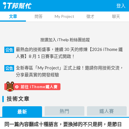
登入
文章
問答
My Project
徵才
聊天
按讚加入 iThelp 粉絲團追蹤
最熱血的技術盛事，連續 30 天的修煉【2026 iThome 鐵
公告
人賽】8 月 1 日賽事正式開啟！
全新專區「My Project」正式上線！邀請你用技術交流，
公告
分享最真實的開發經驗
前往 iThome鐵人賽
技術文章
熱門
鐵人賽
最新
同一篇內容翻成十種語言，要換掉的不只是詞，是節日