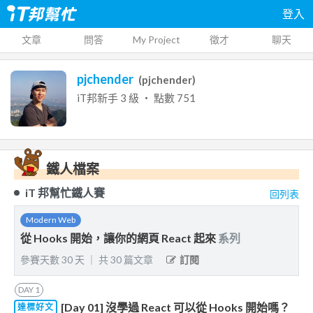
登入
文章
問答
My Project
徵才
聊天
pjchender
(
pjchender
)
iT邦新手
3
級 ‧ 點數
751
鐵人檔案
iT 邦幫忙鐵人賽
回列表
Modern Web
從 Hooks 開始，讓你的網頁 React 起來
系列
參賽天數
30
天
｜
共
30
篇文章
訂閱
DAY
1
[Day 01] 沒學過 React 可以從 Hooks 開始嗎？
達標好文