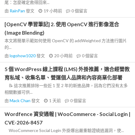
尾：怎麼確定救得回來...
由
RainPan
發文
19 小時前
0
個留言
[OpenCV 學習筆記] 2. 使用 OpenCV 進行影像混合
(Image Blending)
本文將簡單示範如何使用 OpenCV 的 addWeighted 方法進行圖片
的...
由
logohow1020
發文
20 小時前
0
個留言
5 個 WordPress 線上課程 (LMS) 外掛推薦，適合經營教
育私域、收集名單、營運個人品牌和內容商業化部署
📝 這次推薦排除一些近 1 至 2 年的新進品牌，因為它們沒有太多
相關數據可供...
由
Mack Chan
發文
1 天前
0
個留言
Wordfence 資安通報 | WooCommerce - Social Login |
CVE-2026-8457
WooCommerce Social Login 外掛爆出嚴重驗證繞過漏洞，使...