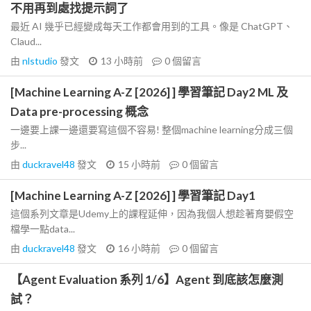
不用再到處找提示詞了
最近 AI 幾乎已經變成每天工作都會用到的工具。像是 ChatGPT、
Claud...
由
nlstudio
發文
13 小時前
0
個留言
[Machine Learning A-Z [2026] ] 學習筆記 Day2 ML 及
Data pre-processing 概念
一邊要上課一邊還要寫這個不容易! 整個machine learning分成三個
步...
由
duckravel48
發文
15 小時前
0
個留言
[Machine Learning A-Z [2026] ] 學習筆記 Day1
這個系列文章是Udemy上的課程延伸，因為我個人想趁著育嬰假空
檔學一點data...
由
duckravel48
發文
16 小時前
0
個留言
【Agent Evaluation 系列 1/6】Agent 到底該怎麼測
試？