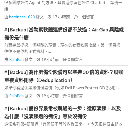
很多團隊評估 Agent 的方法，其實還停留在評估 Chatbot。 準備一
組...
由
hardness1020
發文
17 小時前
1
個留言
# [Backup] 當勒索軟體連備份都不放過：Air Gap 與離線
備份是什麼
前面幾篇提過一個殘酷的現實：現在的勒索軟體攻擊，第一個目標
往往不是你的正式資料，...
由
RainPan
發文
19 小時前
0
個留言
# [Backup] 為什麼備份設備可以塞進 30 倍的資料？聊聊
重複資料刪除（Deduplication）
如果你看過企業級備份設備（例如 Dell PowerProtect DD 系列）...
由
RainPan
發文
19 小時前
0
個留言
# [Backup] 備份界最常被跳過的一步：還原演練，以及
為什麼「沒演練過的備份」等於沒備份
這個系列第4篇聊過「有備份不等於救得回來」，今天把這個主題收