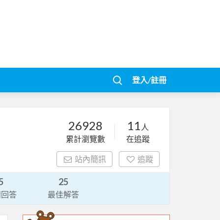
登入/註冊
26928
11
人
累計瀏覽數
在追蹤
站內簡訊
追蹤
5
25
請回答
最佳解答