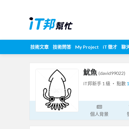
技術文章
技術問答
My Project
iT 徵才
聊
魷魚
(david99022)
iT邦新手 1 級 ‧ 點數
個人背景