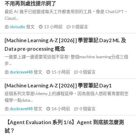
不用再到處找提示詞了
最近 AI 幾乎已經變成每天工作都會用到的工具。像是 ChatGPT、
Claud...
由
nlstudio
發文
13 小時前
0
個留言
[Machine Learning A-Z [2026] ] 學習筆記 Day2 ML 及
Data pre-processing 概念
一邊要上課一邊還要寫這個不容易! 整個machine learning分成三個
步...
由
duckravel48
發文
15 小時前
0
個留言
[Machine Learning A-Z [2026] ] 學習筆記 Day1
這個系列文章是Udemy上的課程延伸，因為我個人想趁著育嬰假空
檔學一點data...
由
duckravel48
發文
16 小時前
0
個留言
【Agent Evaluation 系列 1/6】Agent 到底該怎麼測
試？