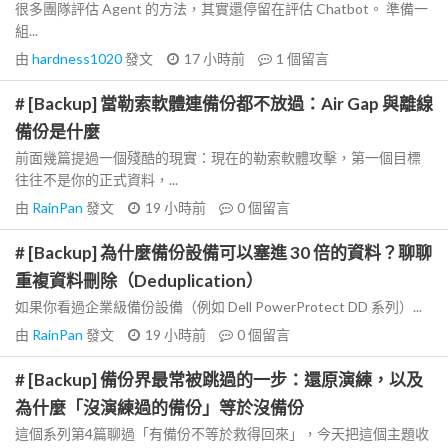
很多團隊評估 Agent 的方法，其實還停留在評估 Chatbot。 準備一
組...
由
hardness1020
發文
17 小時前
1
個留言
# [Backup] 當勒索軟體連備份都不放過：Air Gap 與離線
備份是什麼
前面幾篇提過一個殘酷的現實：現在的勒索軟體攻擊，第一個目標
往往不是你的正式資料，...
由
RainPan
發文
19 小時前
0
個留言
# [Backup] 為什麼備份設備可以塞進 30 倍的資料？聊聊
重複資料刪除（Deduplication）
如果你看過企業級備份設備（例如 Dell PowerProtect DD 系列）...
由
RainPan
發文
19 小時前
0
個留言
# [Backup] 備份界最常被跳過的一步：還原演練，以及
為什麼「沒演練過的備份」等於沒備份
這個系列第4篇聊過「有備份不等於救得回來」，今天把這個主題收