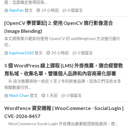
尾：怎麼確定救得回來...
由
RainPan
發文
19 小時前
0
個留言
[OpenCV 學習筆記] 2. 使用 OpenCV 進行影像混合
(Image Blending)
本文將簡單示範如何使用 OpenCV 的 addWeighted 方法進行圖片
的...
由
logohow1020
發文
20 小時前
0
個留言
5 個 WordPress 線上課程 (LMS) 外掛推薦，適合經營教
育私域、收集名單、營運個人品牌和內容商業化部署
📝 這次推薦排除一些近 1 至 2 年的新進品牌，因為它們沒有太多
相關數據可供...
由
Mack Chan
發文
1 天前
0
個留言
Wordfence 資安通報 | WooCommerce - Social Login |
CVE-2026-8457
WooCommerce Social Login 外掛爆出嚴重驗證繞過漏洞，使...