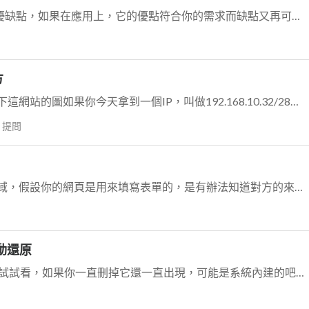
1.你先看一下匯流排跟環狀拓樸的優缺點，如果在應用上，它的優點符合你的需求而缺點又再可接受範圍時，這就會是個好的解決方案。至於實際應用上，匯流排跟環狀拓樸應該比...
方
這部份應該是你誤會了你可以看一下這網站的圖如果你今天拿到一個IP，叫做192.168.10.32/28，但你需要用在兩個不同的網段時，在VLSM出來之前，你只能...
y
提問
看起來你的網頁和填寫者是不同網域，假設你的網頁是用來填寫表單的，是有辦法知道對方的來源IP，但你是不能知道這IP的真正是從哪台電腦(你說的MAC用意)發出的，因...
自動還原
你可以直接去mmc裡面的列印管理試試看，如果你一直刪掉它還一直出現，可能是系統內建的吧，就像你刪掉網卡驅動，它會自己裝回來一樣@@"