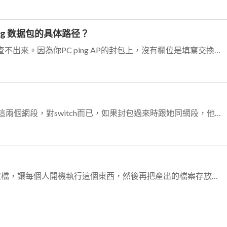
ping 数据包的具体路径？
沒辦法連進設備看arp table，應該查不出來。因為你PC ping AP的封包上，沒有欄位是填寫交換器轉送的資訊的，所以你用Wireshark抓下來的寄送與...
大網段包小網段這問題，要分別看這兩個網段，對switch而已，如果封包過來時跟她同網段，他會用ARP去找出目的地的IP送出封包，如果跟他不同網段，則會做floo...
前輩意思應該是說，用AD派送批次檔，讓每個人開機執行這個東西，然後再把產出的檔案存放到共用磁碟區，這樣就可以得到大家的軟體清單了:D