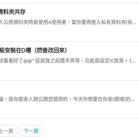
制資料夾共存
這個我之前也卡關過，應該是你進入公用資料夾時是使用A使用者，當你要再進入私有資料夾(有權限的)時，理論上應該要跳出叫你打使用者帳密的視窗，但是電腦會自動用A使用...
預設安裝在D槽（然後改回來）
我貼個範例給你，你自己改一下測試看看好了@@" 這是我之前隨手弄得，功能是設定IE首頁。1.你先建一個記事本(.txt)，然後把.txt改成.reg...
你想像一下，如果你家裡有幾台電腦，是你跟家人辦公跟悠閒用的，今天你想要在你家(網域)的環境內新增一台網頁伺服器，這台伺服器是要給你朋友或鄰居(網際網路)連進來的...
上一頁
下一頁