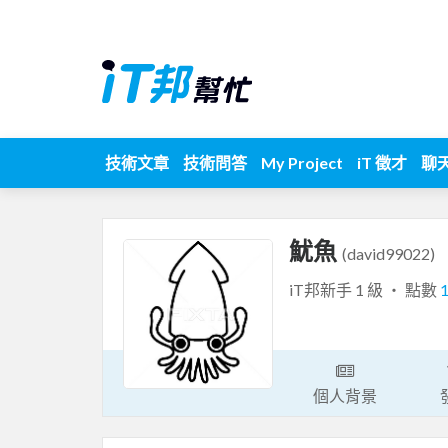
技術文章
技術問答
My Project
iT 徵才
聊
魷魚
(david99022)
iT邦新手 1 級 ‧ 點數
個人背景