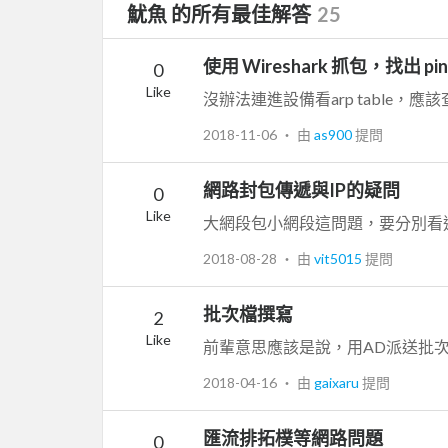
魷魚 的所有最佳解答
25
使用 Wireshark 抓包，找出 
0
Like
2018-11-06
‧ 由
as900
提問
網路封包傳遞與IP的疑問
0
Like
2018-08-28
‧ 由
vit5015
提問
批次檔撰寫
2
Like
2018-04-16
‧ 由
gaixaru
提問
匯流排拓樸等網路問題
0