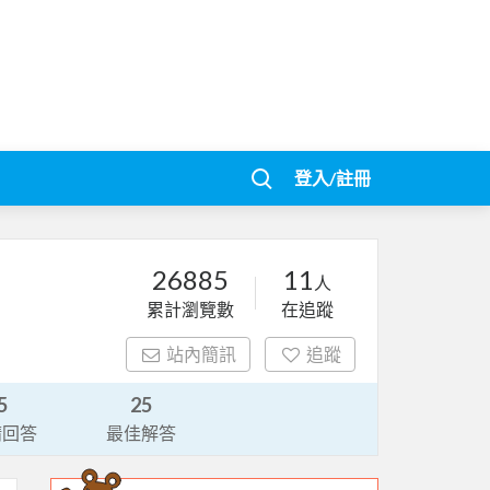
登入/註冊
26885
11
人
累計瀏覽數
在追蹤
站內簡訊
追蹤
5
25
請回答
最佳解答