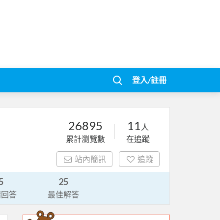
登入/註冊
26895
11
人
累計瀏覽數
在追蹤
站內簡訊
追蹤
5
25
請回答
最佳解答