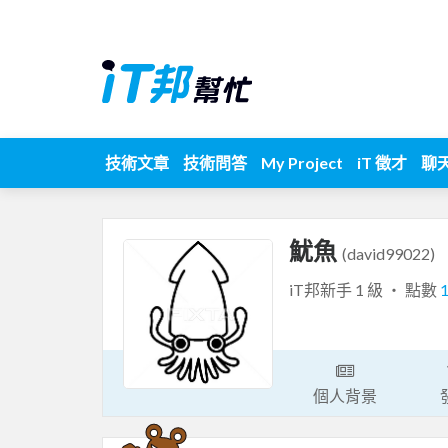
技術文章
技術問答
My Project
iT 徵才
聊
魷魚
(david99022)
iT邦新手 1 級 ‧ 點數
個人背景