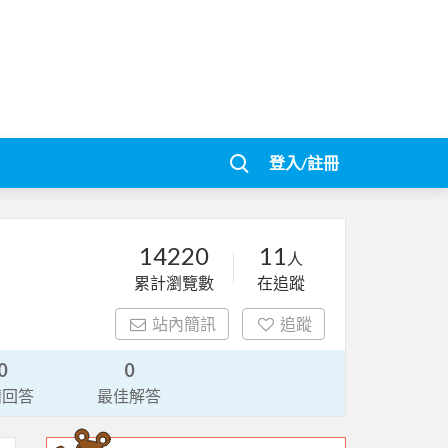
登入/註冊
14220
11
人
累計瀏覽數
在追蹤
站內簡訊
追蹤
0
0
請回答
最佳解答