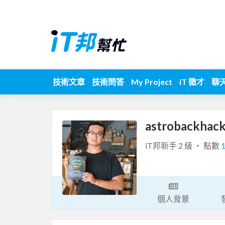
技術文章
技術問答
My Project
iT 徵才
聊
astrobackhac
iT邦新手 2 級 ‧ 點數
個人背景