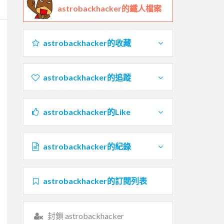
astrobackhacker的鐵人檔案
astrobackhacker的收藏
astrobackhacker的追蹤
astrobackhacker的Like
astrobackhacker的紀錄
astrobackhacker的訂閱列表
封鎖 astrobackhacker