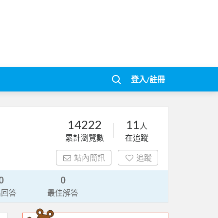
登入/註冊
14222
11
人
累計瀏覽數
在追蹤
站內簡訊
追蹤
0
0
請回答
最佳解答