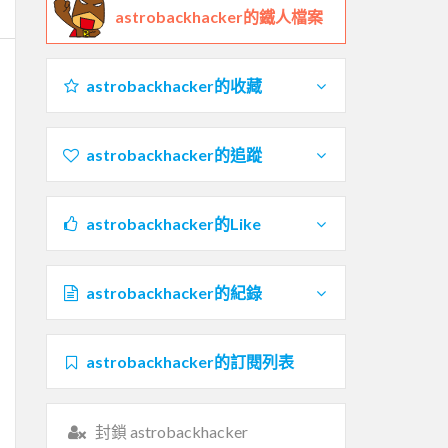
astrobackhacker的鐵人檔案
astrobackhacker的收藏
astrobackhacker的追蹤
astrobackhacker的Like
astrobackhacker的紀錄
astrobackhacker的訂閱列表
封鎖 astrobackhacker