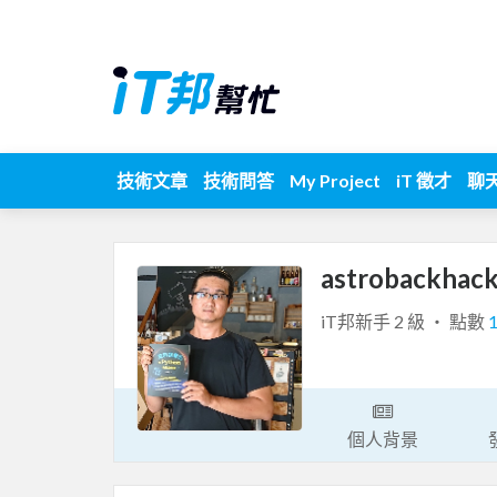
技術文章
技術問答
My Project
iT 徵才
聊
astrobackhac
iT邦新手 2 級 ‧ 點數
個人背景