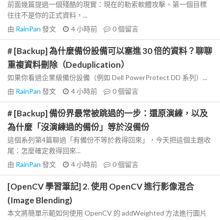
前面幾篇提過一個殘酷的現實：現在的勒索軟體攻擊，第一個目標
往往不是你的正式資料，...
由
RainPan
發文
4 小時前
0
個留言
# [Backup] 為什麼備份設備可以塞進 30 倍的資料？聊聊
重複資料刪除（Deduplication）
如果你看過企業級備份設備（例如 Dell PowerProtect DD 系列）...
由
RainPan
發文
4 小時前
0
個留言
# [Backup] 備份界最常被跳過的一步：還原演練，以及
為什麼「沒演練過的備份」等於沒備份
這個系列第4篇聊過「有備份不等於救得回來」，今天把這個主題收
尾：怎麼確定救得回來...
由
RainPan
發文
4 小時前
0
個留言
[OpenCV 學習筆記] 2. 使用 OpenCV 進行影像混合
(Image Blending)
本文將簡單示範如何使用 OpenCV 的 addWeighted 方法進行圖片