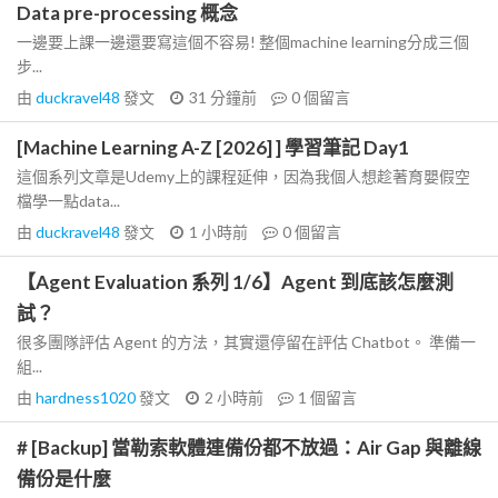
Data pre-processing 概念
一邊要上課一邊還要寫這個不容易! 整個machine learning分成三個
步...
由
duckravel48
發文
31 分鐘前
0
個留言
[Machine Learning A-Z [2026] ] 學習筆記 Day1
這個系列文章是Udemy上的課程延伸，因為我個人想趁著育嬰假空
檔學一點data...
由
duckravel48
發文
1 小時前
0
個留言
【Agent Evaluation 系列 1/6】Agent 到底該怎麼測
試？
很多團隊評估 Agent 的方法，其實還停留在評估 Chatbot。 準備一
組...
由
hardness1020
發文
2 小時前
1
個留言
# [Backup] 當勒索軟體連備份都不放過：Air Gap 與離線
備份是什麼