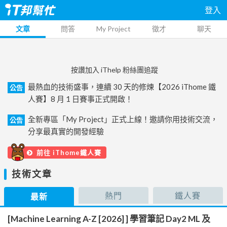
登入
文章
問答
My Project
徵才
聊天
按讚加入 iThelp 粉絲團追蹤
最熱血的技術盛事，連續 30 天的修煉【2026 iThome 鐵
公告
人賽】8 月 1 日賽事正式開啟！
全新專區「My Project」正式上線！邀請你用技術交流，
公告
分享最真實的開發經驗
前往 iThome鐵人賽
技術文章
熱門
鐵人賽
最新
[Machine Learning A-Z [2026] ] 學習筆記 Day2 ML 及