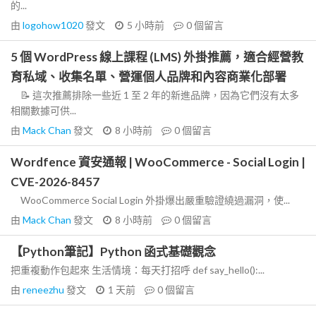
的...
由
logohow1020
發文
5 小時前
0
個留言
5 個 WordPress 線上課程 (LMS) 外掛推薦，適合經營教
育私域、收集名單、營運個人品牌和內容商業化部署
📝 這次推薦排除一些近 1 至 2 年的新進品牌，因為它們沒有太多
相關數據可供...
由
Mack Chan
發文
8 小時前
0
個留言
Wordfence 資安通報 | WooCommerce - Social Login |
CVE-2026-8457
WooCommerce Social Login 外掛爆出嚴重驗證繞過漏洞，使...
由
Mack Chan
發文
8 小時前
0
個留言
【Python筆記】Python 函式基礎觀念
把重複動作包起來 生活情境：每天打招呼 def say_hello():...
由
reneezhu
發文
1 天前
0
個留言