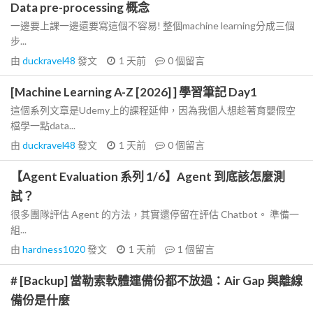
Data pre-processing 概念
一邊要上課一邊還要寫這個不容易! 整個machine learning分成三個
步...
由
duckravel48
發文
1 天前
0
個留言
[Machine Learning A-Z [2026] ] 學習筆記 Day1
這個系列文章是Udemy上的課程延伸，因為我個人想趁著育嬰假空
檔學一點data...
由
duckravel48
發文
1 天前
0
個留言
【Agent Evaluation 系列 1/6】Agent 到底該怎麼測
試？
很多團隊評估 Agent 的方法，其實還停留在評估 Chatbot。 準備一
組...
由
hardness1020
發文
1 天前
1
個留言
# [Backup] 當勒索軟體連備份都不放過：Air Gap 與離線
備份是什麼