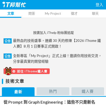
登入
文章
問答
My Project
徵才
聊天
按讚加入 iThelp 粉絲團追蹤
最熱血的技術盛事，連續 30 天的修煉【2026 iThome 鐵
公告
人賽】8 月 1 日賽事正式開啟！
全新專區「My Project」正式上線！邀請你用技術交流，
公告
分享最真實的開發經驗
前往 iThome鐵人賽
技術文章
熱門
鐵人賽
最新
從 Prompt 到 Graph Engineering：這些不只是新名