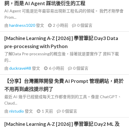
詞，而是 AI Agent 踩坑後衍生的工程
AI Agent 可能是近年最容易出現新工程名詞的領域。 我們才剛學會
Prom...
由
hardness1020
發文
2 小時前
0
個留言
[Machine Learning A-Z [2026] ] 學習筆記 Day3 Data
pre-processing with Python
了解Data Pre-processing的概念後，接著就是要實作了 資料下載
的...
由
duckravel48
發文
6 小時前
0
個留言
【分享】台灣團隊開發 免費 AI Prompt 管理網站，終於
不用再到處找提示詞了
最近 AI 幾乎已經變成每天工作都會用到的工具。像是 ChatGPT、
Claud...
由
nlstudio
發文
1 天前
0
個留言
[Machine Learning A-Z [2026] ] 學習筆記 Day2 ML 及