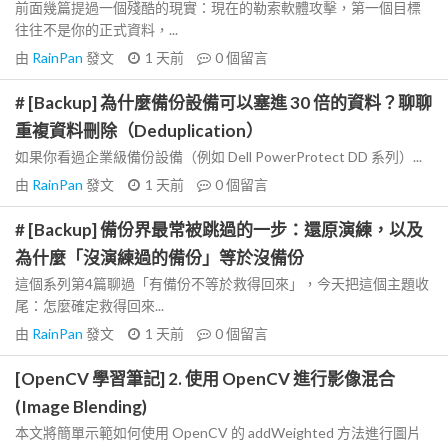
前面幾篇提過一個殘酷的現實：現在的勒索軟體攻擊，第一個目標
往往不是你的正式資料，...
由
RainPan
發文
1 天前
0
個留言
# [Backup] 為什麼備份設備可以塞進 30 倍的資料？聊聊
重複資料刪除（Deduplication）
如果你看過企業級備份設備（例如 Dell PowerProtect DD 系列）...
由
RainPan
發文
1 天前
0
個留言
# [Backup] 備份界最常被跳過的一步：還原演練，以及
為什麼「沒演練過的備份」等於沒備份
這個系列第4篇聊過「有備份不等於救得回來」，今天把這個主題收
尾：怎麼確定救得回來...
由
RainPan
發文
1 天前
0
個留言
[OpenCV 學習筆記] 2. 使用 OpenCV 進行影像混合
(Image Blending)
本文將簡單示範如何使用 OpenCV 的 addWeighted 方法進行圖片