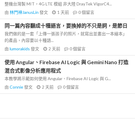
整機台灣製 MIT，4G LTE 模組 非大陸 DrayTek VigorC4...
由
林門神JanusLin
發文
1 天前
0
個留言
同一篇內容翻成十種語言，要換掉的不只是詞，是節日
我們做的是一套「上傳一張孩子的照片，就寫出並畫出一本繪本」
的產品，內容要以十種語...
由
lumorakids
發文
2 天前
0
個留言
使用 Angular、Firebase AI Logic 與 Gemini Nano 打造
混合式影像分析應用程式
本教學將示範如何使用 Angular、Firebase AI Logic 與 G...
由
Connie
發文
2 天前
0
個留言