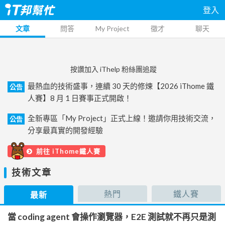
登入
文章
問答
My Project
徵才
聊天
按讚加入 iThelp 粉絲團追蹤
最熱血的技術盛事，連續 30 天的修煉【2026 iThome 鐵
公告
人賽】8 月 1 日賽事正式開啟！
全新專區「My Project」正式上線！邀請你用技術交流，
公告
分享最真實的開發經驗
前往 iThome鐵人賽
技術文章
熱門
鐵人賽
最新
當 coding agent 會操作瀏覽器，E2E 測試就不再只是測