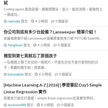
試
Coding agent 能改前端、開啟預覽站、登入、點完流程，最後附上
一張成功...
由
ryanvale
發文
4 小時前
0
個留言
你公司到底有多少台設備？Lansweeper 簡單介紹！
本篇我將會介紹 Lansweeper接著將會依序介紹 PRTG和 SolarWi...
由
YangSean
發文
4 小時前
0
個留言
模型到第七頁就忘了那個孩子
一位媽媽上傳了女兒的一張照片。不是生日也不是什麼特別的日
子，客廳的隨手拍，很普通...
由
lumorakids
發文
6 小時前
0
個留言
[Machine Learning A-Z [2026] ] 學習筆記 Day5 Simple
Linear Regression 實作
其實就只是在打基礎、simple linear regression在真實世界的...
由
duckravel48
發文
8 小時前
0
個留言