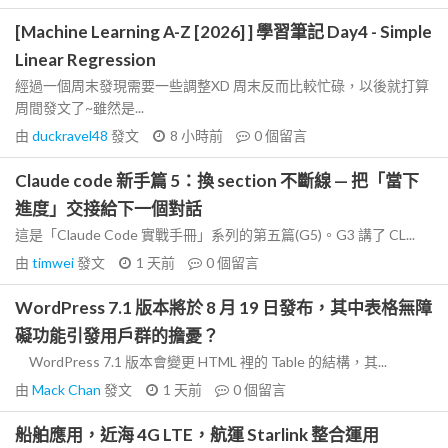
[Machine Learning A-Z [2026] ] 學習筆記 Day4 - Simple
Linear Regression
經過一個周末發現需要一些調整XD 周末反而比較忙碌，以後就打算
周間發文了~雖然是...
由
duckravel48
發文
8 小時前
0
個留言
Claude code 新手篇 5：換 section 不斷線 — 把「當下
進度」交接給下一個對話
這是「Claude Code 實戰手冊」系列的第五篇(G5)。G3 講了 CL...
由
timwei
發文
1 天前
0
個留言
WordPress 7.1 版本將於 8 月 19 日發布，其中表格無障
礙功能引發用戶群的擔憂？
WordPress 7.1 版本會變更 HTML 裡的 Table 的結構，其...
由
Mack Chan
發文
1 天前
0
個留言
船舶應用，近海 4G LTE，航運 Starlink 整合運用