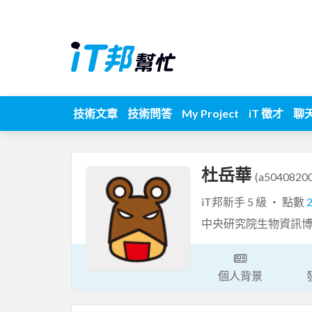
技術文章
技術問答
My Project
iT 徵才
聊
杜岳華
(a5040820
iT邦新手 5 級 ‧ 點數
中央研究院生物資訊
個人背景