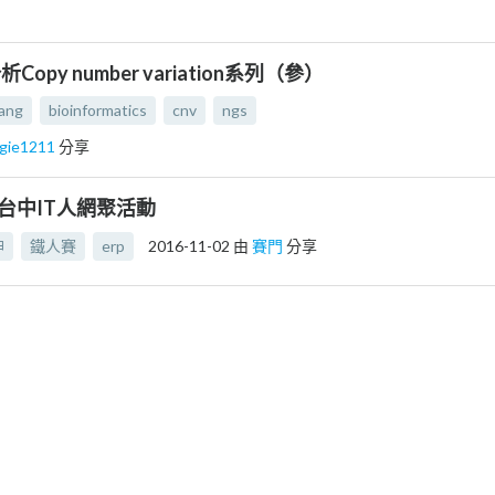
 分析Copy number variation系列（參）
lang
bioinformatics
cnv
ngs
lgie1211
分享
} 台中IT人網聚活動
神
鐵人賽
erp
2016-11-02
由
賽門
分享