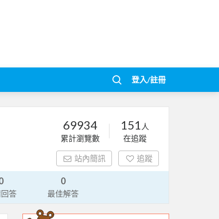
登入/註冊
69934
151
人
累計瀏覽數
在追蹤
站內簡訊
追蹤
0
0
請回答
最佳解答