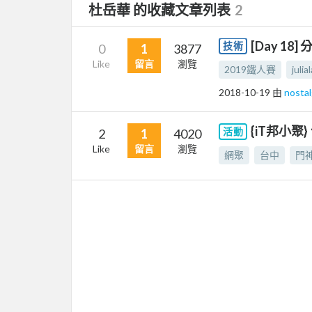
杜岳華 的收藏文章列表
2
[Day 18]
技術
0
1
3877
Like
留言
瀏覽
2019鐵人賽
julia
2018-10-19
由
nosta
{iT邦小聚
活動
2
1
4020
Like
留言
瀏覽
網聚
台中
門