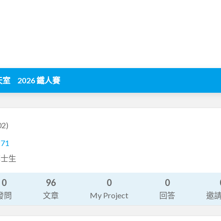
天室
2026 鐵人賽
02)
271
博士生
0
96
0
0
發問
文章
My Project
回答
邀