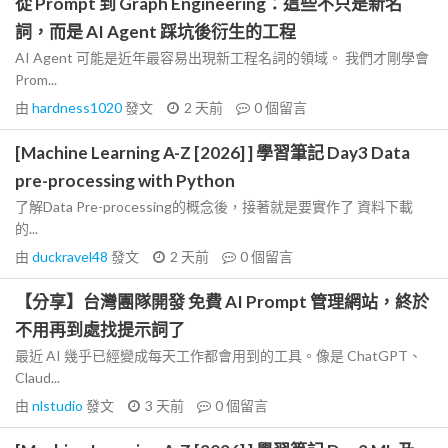
從 Prompt 到 Graph Engineering：這些不只是新名
詞，而是 AI Agent 踩坑後衍生的工程
AI Agent 可能是近年最容易出現新工程名詞的領域。 我們才剛學會
Prom...
由
hardness1020
發文
2 天前
0
個留言
[Machine Learning A-Z [2026] ] 學習筆記 Day3 Data
pre-processing with Python
了解Data Pre-processing的概念後，接著就是要實作了 資料下載
的...
由
duckravel48
發文
2 天前
0
個留言
【分享】台灣團隊開發 免費 AI Prompt 管理網站，終於
不用再到處找提示詞了
最近 AI 幾乎已經變成每天工作都會用到的工具。像是 ChatGPT、
Claud...
由
nlstudio
發文
3 天前
0
個留言