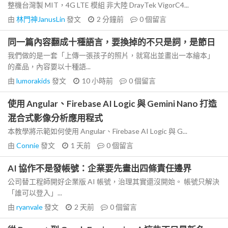
整機台灣製 MIT，4G LTE 模組 非大陸 DrayTek VigorC4...
由
林門神JanusLin
發文
2 分鐘前
0
個留言
同一篇內容翻成十種語言，要換掉的不只是詞，是節日
我們做的是一套「上傳一張孩子的照片，就寫出並畫出一本繪本」
的產品，內容要以十種語...
由
lumorakids
發文
10 小時前
0
個留言
使用 Angular、Firebase AI Logic 與 Gemini Nano 打造
混合式影像分析應用程式
本教學將示範如何使用 Angular、Firebase AI Logic 與 G...
由
Connie
發文
1 天前
0
個留言
AI 協作不是發帳號：企業要先畫出四條責任邊界
公司替工程師開好企業版 AI 帳號，治理其實還沒開始。 帳號只解決
「誰可以登入」...
由
ryanvale
發文
2 天前
0
個留言