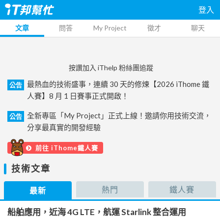
登入
文章
問答
My Project
徵才
聊天
按讚加入 iThelp 粉絲團追蹤
最熱血的技術盛事，連續 30 天的修煉【2026 iThome 鐵
公告
人賽】8 月 1 日賽事正式開啟！
全新專區「My Project」正式上線！邀請你用技術交流，
公告
分享最真實的開發經驗
前往 iThome鐵人賽
技術文章
熱門
鐵人賽
最新
船舶應用，近海 4G LTE，航運 Starlink 整合運用