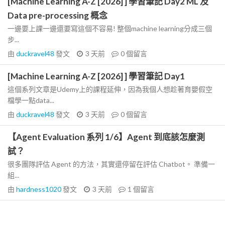
[Machine Learning A-Z [2026] ] 學習筆記 Day2 ML 及
Data pre-processing 概念
一邊要上課一邊還要寫這個不容易! 整個machine learning分成三個
步...
由
duckravel48
發文
3 天前
0
個留言
[Machine Learning A-Z [2026] ] 學習筆記 Day1
這個系列文章是Udemy上的課程延伸，因為我個人想趁著育嬰假空
檔學一點data...
由
duckravel48
發文
3 天前
0
個留言
【Agent Evaluation 系列 1/6】Agent 到底該怎麼測
試？
很多團隊評估 Agent 的方法，其實還停留在評估 Chatbot。 準備一
組...
由
hardness1020
發文
3 天前
1
個留言