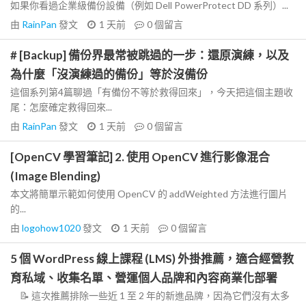
如果你看過企業級備份設備（例如 Dell PowerProtect DD 系列）...
由
RainPan
發文
1 天前
0
個留言
# [Backup] 備份界最常被跳過的一步：還原演練，以及
為什麼「沒演練過的備份」等於沒備份
這個系列第4篇聊過「有備份不等於救得回來」，今天把這個主題收
尾：怎麼確定救得回來...
由
RainPan
發文
1 天前
0
個留言
[OpenCV 學習筆記] 2. 使用 OpenCV 進行影像混合
(Image Blending)
本文將簡單示範如何使用 OpenCV 的 addWeighted 方法進行圖片
的...
由
logohow1020
發文
1 天前
0
個留言
5 個 WordPress 線上課程 (LMS) 外掛推薦，適合經營教
育私域、收集名單、營運個人品牌和內容商業化部署
📝 這次推薦排除一些近 1 至 2 年的新進品牌，因為它們沒有太多