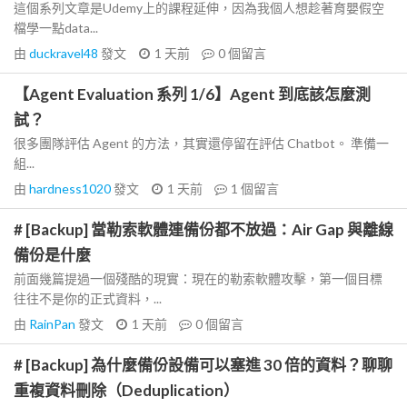
這個系列文章是Udemy上的課程延伸，因為我個人想趁著育嬰假空
檔學一點data...
由
duckravel48
發文
1 天前
0
個留言
【Agent Evaluation 系列 1/6】Agent 到底該怎麼測
試？
很多團隊評估 Agent 的方法，其實還停留在評估 Chatbot。 準備一
組...
由
hardness1020
發文
1 天前
1
個留言
# [Backup] 當勒索軟體連備份都不放過：Air Gap 與離線
備份是什麼
前面幾篇提過一個殘酷的現實：現在的勒索軟體攻擊，第一個目標
往往不是你的正式資料，...
由
RainPan
發文
1 天前
0
個留言
# [Backup] 為什麼備份設備可以塞進 30 倍的資料？聊聊
重複資料刪除（Deduplication）