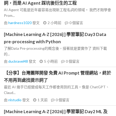
詞，而是 AI Agent 踩坑後衍生的工程
AI Agent 可能是近年最容易出現新工程名詞的領域。 我們才剛學會
Prom...
由
hardness1020
發文
2 小時前
0
個留言
[Machine Learning A-Z [2026] ] 學習筆記 Day3 Data
pre-processing with Python
了解Data Pre-processing的概念後，接著就是要實作了 資料下載
的...
由
duckravel48
發文
5 小時前
0
個留言
【分享】台灣團隊開發 免費 AI Prompt 管理網站，終於
不用再到處找提示詞了
最近 AI 幾乎已經變成每天工作都會用到的工具。像是 ChatGPT、
Claud...
由
nlstudio
發文
1 天前
0
個留言
[Machine Learning A-Z [2026] ] 學習筆記 Day2 ML 及