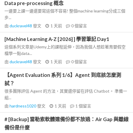
Data pre-processing 概念
一邊要上課一邊還要寫這個不容易! 整個machine learning分成三個
步...
由
duckravel48
發文
1 天前
0
個留言
[Machine Learning A-Z [2026] ] 學習筆記 Day1
這個系列文章是Udemy上的課程延伸，因為我個人想趁著育嬰假空
檔學一點data...
由
duckravel48
發文
1 天前
0
個留言
【Agent Evaluation 系列 1/6】Agent 到底該怎麼測
試？
很多團隊評估 Agent 的方法，其實還停留在評估 Chatbot。 準備一
組...
由
hardness1020
發文
1 天前
1
個留言
# [Backup] 當勒索軟體連備份都不放過：Air Gap 與離線
備份是什麼