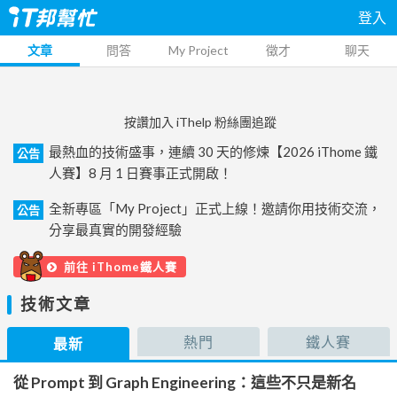
登入
文章
問答
My Project
徵才
聊天
按讚加入 iThelp 粉絲團追蹤
最熱血的技術盛事，連續 30 天的修煉【2026 iThome 鐵
公告
人賽】8 月 1 日賽事正式開啟！
全新專區「My Project」正式上線！邀請你用技術交流，
公告
分享最真實的開發經驗
前往 iThome鐵人賽
技術文章
熱門
鐵人賽
最新
從 Prompt 到 Graph Engineering：這些不只是新名