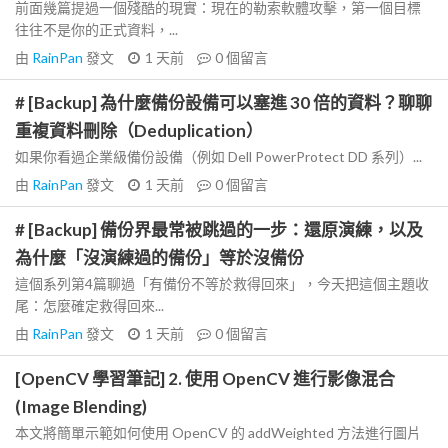
前面幾篇提過一個殘酷的現實：現在的勒索軟體攻擊，第一個目標
往往不是你的正式資料，...
由
RainPan
發文
1 天前
0
個留言
# [Backup] 為什麼備份設備可以塞進 30 倍的資料？聊聊
重複資料刪除（Deduplication）
如果你看過企業級備份設備（例如 Dell PowerProtect DD 系列）...
由
RainPan
發文
1 天前
0
個留言
# [Backup] 備份界最常被跳過的一步：還原演練，以及
為什麼「沒演練過的備份」等於沒備份
這個系列第4篇聊過「有備份不等於救得回來」，今天把這個主題收
尾：怎麼確定救得回來...
由
RainPan
發文
1 天前
0
個留言
[OpenCV 學習筆記] 2. 使用 OpenCV 進行影像混合
(Image Blending)
本文將簡單示範如何使用 OpenCV 的 addWeighted 方法進行圖片