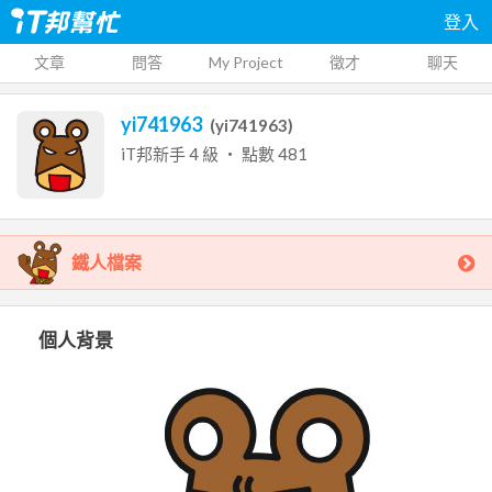
登入
文章
問答
My Project
徵才
聊天
yi741963
(
yi741963
)
iT邦新手
4
級 ‧ 點數
481
鐵人檔案
個人背景