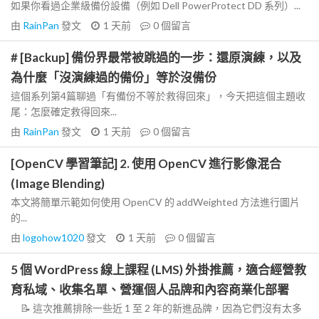
如果你看過企業級備份設備（例如 Dell PowerProtect DD 系列）...
由
RainPan
發文
1 天前
0
個留言
# [Backup] 備份界最常被跳過的一步：還原演練，以及
為什麼「沒演練過的備份」等於沒備份
這個系列第4篇聊過「有備份不等於救得回來」，今天把這個主題收
尾：怎麼確定救得回來...
由
RainPan
發文
1 天前
0
個留言
[OpenCV 學習筆記] 2. 使用 OpenCV 進行影像混合
(Image Blending)
本文將簡單示範如何使用 OpenCV 的 addWeighted 方法進行圖片
的...
由
logohow1020
發文
1 天前
0
個留言
5 個 WordPress 線上課程 (LMS) 外掛推薦，適合經營教
育私域、收集名單、營運個人品牌和內容商業化部署
📝 這次推薦排除一些近 1 至 2 年的新進品牌，因為它們沒有太多