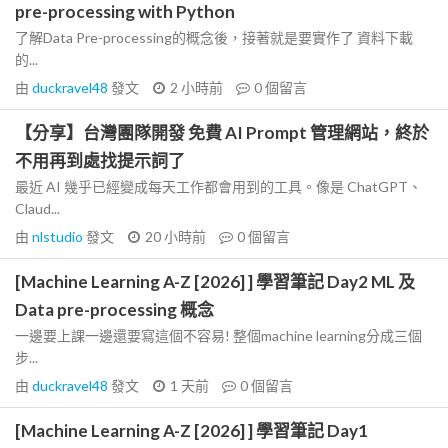
pre-processing with Python
了解Data Pre-processing的概念後，接著就是要實作了 資料下載
的...
由
duckravel48
發文
2 小時前
0
個留言
【分享】台灣團隊開發 免費 AI Prompt 管理網站，終於
不用再到處找提示詞了
最近 AI 幾乎已經變成每天工作都會用到的工具。像是 ChatGPT、
Claud...
由
nlstudio
發文
20 小時前
0
個留言
[Machine Learning A-Z [2026] ] 學習筆記 Day2 ML 及
Data pre-processing 概念
一邊要上課一邊還要寫這個不容易! 整個machine learning分成三個
步...
由
duckravel48
發文
1 天前
0
個留言
[Machine Learning A-Z [2026] ] 學習筆記 Day1