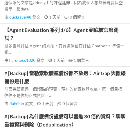
這個系列文章是Udemy上的課程延伸，因為我個人想趁著育嬰假空
檔學一點data...
由
duckravel48
發文
1 天前
0
個留言
【Agent Evaluation 系列 1/6】Agent 到底該怎麼測
試？
很多團隊評估 Agent 的方法，其實還停留在評估 Chatbot。 準備一
組...
由
hardness1020
發文
1 天前
1
個留言
# [Backup] 當勒索軟體連備份都不放過：Air Gap 與離線
備份是什麼
前面幾篇提過一個殘酷的現實：現在的勒索軟體攻擊，第一個目標
往往不是你的正式資料，...
由
RainPan
發文
1 天前
0
個留言
# [Backup] 為什麼備份設備可以塞進 30 倍的資料？聊聊
重複資料刪除（Deduplication）