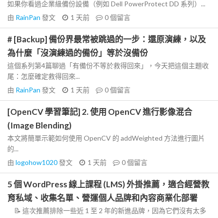
如果你看過企業級備份設備（例如 Dell PowerProtect DD 系列）...
由
RainPan
發文
1 天前
0
個留言
# [Backup] 備份界最常被跳過的一步：還原演練，以及
為什麼「沒演練過的備份」等於沒備份
這個系列第4篇聊過「有備份不等於救得回來」，今天把這個主題收
尾：怎麼確定救得回來...
由
RainPan
發文
1 天前
0
個留言
[OpenCV 學習筆記] 2. 使用 OpenCV 進行影像混合
(Image Blending)
本文將簡單示範如何使用 OpenCV 的 addWeighted 方法進行圖片
的...
由
logohow1020
發文
1 天前
0
個留言
5 個 WordPress 線上課程 (LMS) 外掛推薦，適合經營教
育私域、收集名單、營運個人品牌和內容商業化部署
📝 這次推薦排除一些近 1 至 2 年的新進品牌，因為它們沒有太多