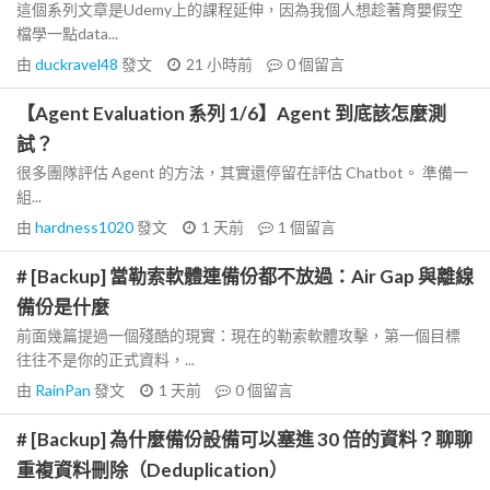
這個系列文章是Udemy上的課程延伸，因為我個人想趁著育嬰假空
檔學一點data...
由
duckravel48
發文
21 小時前
0
個留言
【Agent Evaluation 系列 1/6】Agent 到底該怎麼測
試？
很多團隊評估 Agent 的方法，其實還停留在評估 Chatbot。 準備一
組...
由
hardness1020
發文
1 天前
1
個留言
# [Backup] 當勒索軟體連備份都不放過：Air Gap 與離線
備份是什麼
前面幾篇提過一個殘酷的現實：現在的勒索軟體攻擊，第一個目標
往往不是你的正式資料，...
由
RainPan
發文
1 天前
0
個留言
# [Backup] 為什麼備份設備可以塞進 30 倍的資料？聊聊
重複資料刪除（Deduplication）