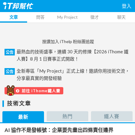
登入
文章
問答
My Project
徵才
聊天
按讚加入 iThelp 粉絲團追蹤
最熱血的技術盛事，連續 30 天的修煉【2026 iThome 鐵
公告
人賽】8 月 1 日賽事正式開啟！
全新專區「My Project」正式上線！邀請你用技術交流，
公告
分享最真實的開發經驗
前往 iThome鐵人賽
技術文章
熱門
鐵人賽
最新
AI 協作不是發帳號：企業要先畫出四條責任邊界