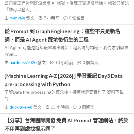
公司替工程師開好企業版 AI 帳號，治理其實還沒開始。 帳號只解決
「誰可以登入」...
由
ryanvale
發文
7 小時前
0
個留言
從 Prompt 到 Graph Engineering：這些不只是新名
詞，而是 AI Agent 踩坑後衍生的工程
AI Agent 可能是近年最容易出現新工程名詞的領域。 我們才剛學會
Prom...
由
hardness1020
發文
10 小時前
0
個留言
[Machine Learning A-Z [2026] ] 學習筆記 Day3 Data
pre-processing with Python
了解Data Pre-processing的概念後，接著就是要實作了 資料下載
的...
由
duckravel48
發文
13 小時前
0
個留言
【分享】台灣團隊開發 免費 AI Prompt 管理網站，終於
不用再到處找提示詞了