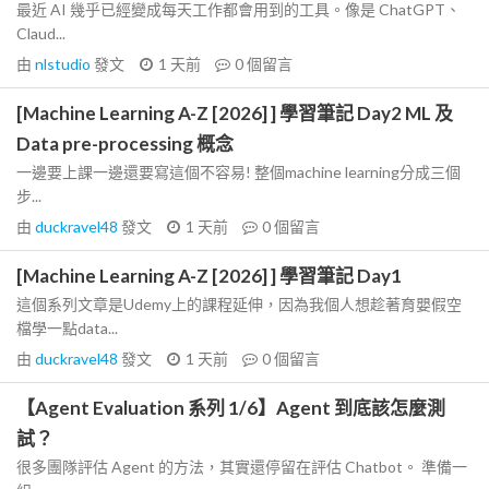
最近 AI 幾乎已經變成每天工作都會用到的工具。像是 ChatGPT、
Claud...
由
nlstudio
發文
1 天前
0
個留言
[Machine Learning A-Z [2026] ] 學習筆記 Day2 ML 及
Data pre-processing 概念
一邊要上課一邊還要寫這個不容易! 整個machine learning分成三個
步...
由
duckravel48
發文
1 天前
0
個留言
[Machine Learning A-Z [2026] ] 學習筆記 Day1
這個系列文章是Udemy上的課程延伸，因為我個人想趁著育嬰假空
檔學一點data...
由
duckravel48
發文
1 天前
0
個留言
【Agent Evaluation 系列 1/6】Agent 到底該怎麼測
試？
很多團隊評估 Agent 的方法，其實還停留在評估 Chatbot。 準備一