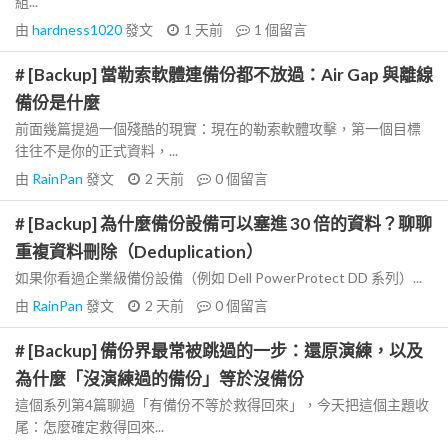
組...
由
hardness1020
發文
1 天前
1
個留言
# [Backup] 當勒索軟體連備份都不放過：Air Gap 與離線
備份是什麼
前面幾篇提過一個殘酷的現實：現在的勒索軟體攻擊，第一個目標
往往不是你的正式資料，...
由
RainPan
發文
2 天前
0
個留言
# [Backup] 為什麼備份設備可以塞進 30 倍的資料？聊聊
重複資料刪除（Deduplication）
如果你看過企業級備份設備（例如 Dell PowerProtect DD 系列）...
由
RainPan
發文
2 天前
0
個留言
# [Backup] 備份界最常被跳過的一步：還原演練，以及
為什麼「沒演練過的備份」等於沒備份
這個系列第4篇聊過「有備份不等於救得回來」，今天把這個主題收
尾：怎麼確定救得回來...