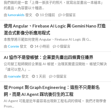
我們做的是一套「上傳一張孩子的照片，就寫出並畫出一本繪本」
的產品，內容要以十種語...
由
lumorakids
發文
10 分鐘前
0
個留言
使用 Angular、Firebase AI Logic 與 Gemini Nano 打造
混合式影像分析應用程式
本教學將示範如何使用 Angular、Firebase AI Logic 與 G...
由
Connie
發文
14 小時前
0
個留言
AI 協作不是發帳號：企業要先畫出四條責任邊界
公司替工程師開好企業版 AI 帳號，治理其實還沒開始。 帳號只解決
「誰可以登入」...
由
ryanvale
發文
1 天前
0
個留言
從 Prompt 到 Graph Engineering：這些不只是新名
詞，而是 AI Agent 踩坑後衍生的工程
AI Agent 可能是近年最容易出現新工程名詞的領域。 我們才剛學會
Prom...