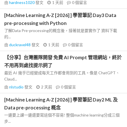
由
hardness1020
發文
1 天前
0
個留言
[Machine Learning A-Z [2026] ] 學習筆記 Day3 Data
pre-processing with Python
了解Data Pre-processing的概念後，接著就是要實作了 資料下載
的...
由
duckravel48
發文
1 天前
0
個留言
【分享】台灣團隊開發 免費 AI Prompt 管理網站，終於
不用再到處找提示詞了
最近 AI 幾乎已經變成每天工作都會用到的工具。像是 ChatGPT、
Claud...
由
nlstudio
發文
2 天前
0
個留言
[Machine Learning A-Z [2026] ] 學習筆記 Day2 ML 及
Data pre-processing 概念
一邊要上課一邊還要寫這個不容易! 整個machine learning分成三個
步...