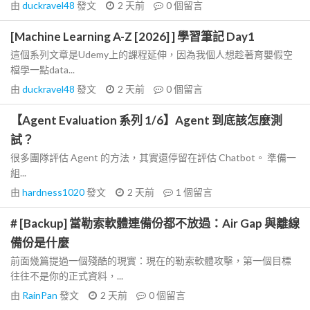
由
duckravel48
發文
2 天前
0
個留言
[Machine Learning A-Z [2026] ] 學習筆記 Day1
這個系列文章是Udemy上的課程延伸，因為我個人想趁著育嬰假空
檔學一點data...
由
duckravel48
發文
2 天前
0
個留言
【Agent Evaluation 系列 1/6】Agent 到底該怎麼測
試？
很多團隊評估 Agent 的方法，其實還停留在評估 Chatbot。 準備一
組...
由
hardness1020
發文
2 天前
1
個留言
# [Backup] 當勒索軟體連備份都不放過：Air Gap 與離線
備份是什麼
前面幾篇提過一個殘酷的現實：現在的勒索軟體攻擊，第一個目標
往往不是你的正式資料，...
由
RainPan
發文
2 天前
0
個留言