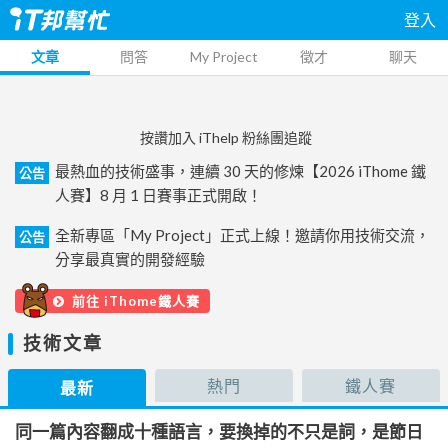
登入
文章
問答
My Project
徵才
聊天
按讚加入 iThelp 粉絲團追蹤
最熱血的技術盛事，連續 30 天的修煉【2026 iThome 鐵
公告
人賽】8 月 1 日賽事正式開啟！
全新專區「My Project」正式上線！邀請你用技術交流，
公告
分享最真實的開發經驗
前往 iThome鐵人賽
技術文章
熱門
鐵人賽
最新
同一篇內容翻成十種語言，要換掉的不只是詞，是節日