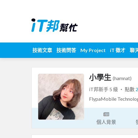
技術文章
技術問答
My Project
iT 徵才
聊
小學生
(hamnat)
iT邦新手 5 級 ‧ 點數
FlypaMobile Tech
個人背景