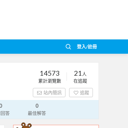
登入/註冊
14573
21
人
累計瀏覽數
在追蹤
站內簡訊
追蹤
0
0
請回答
最佳解答