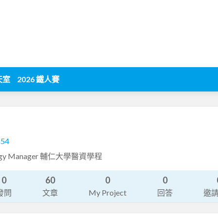
天室
2026 鐵人賽
254
nology Manager 輔仁大學醫資學程
0
60
0
0
發問
文章
My Project
回答
邀