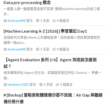
Data pre-processing 概念
一邊要上課一邊還要寫這個不容易! 整個machine learning分成三個
步...
由
duckravel48
發文
1 天前
0
個留言
[Machine Learning A-Z [2026] ] 學習筆記 Day1
這個系列文章是Udemy上的課程延伸，因為我個人想趁著育嬰假空
檔學一點data...
由
duckravel48
發文
1 天前
0
個留言
【Agent Evaluation 系列 1/6】Agent 到底該怎麼測
試？
很多團隊評估 Agent 的方法，其實還停留在評估 Chatbot。 準備一
組...
由
hardness1020
發文
1 天前
1
個留言
# [Backup] 當勒索軟體連備份都不放過：Air Gap 與離線
備份是什麼