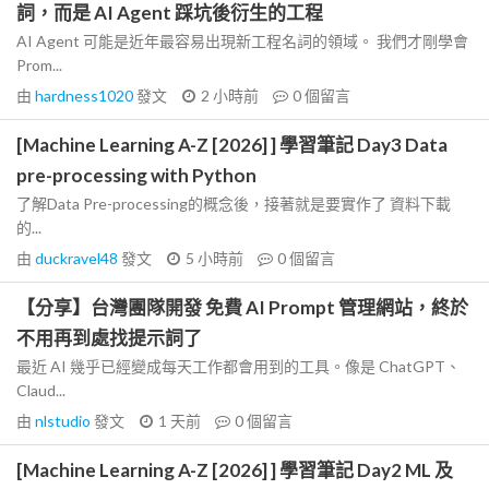
詞，而是 AI Agent 踩坑後衍生的工程
AI Agent 可能是近年最容易出現新工程名詞的領域。 我們才剛學會
Prom...
由
hardness1020
發文
2 小時前
0
個留言
[Machine Learning A-Z [2026] ] 學習筆記 Day3 Data
pre-processing with Python
了解Data Pre-processing的概念後，接著就是要實作了 資料下載
的...
由
duckravel48
發文
5 小時前
0
個留言
【分享】台灣團隊開發 免費 AI Prompt 管理網站，終於
不用再到處找提示詞了
最近 AI 幾乎已經變成每天工作都會用到的工具。像是 ChatGPT、
Claud...
由
nlstudio
發文
1 天前
0
個留言
[Machine Learning A-Z [2026] ] 學習筆記 Day2 ML 及