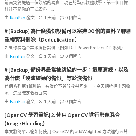
前面幾篇提過一個殘酷的現實：現在的勒索軟體攻擊，第一個目標
往往不是你的正式資料，...
由
RainPan
發文
1 天前
0
個留言
# [Backup] 為什麼備份設備可以塞進 30 倍的資料？聊聊
重複資料刪除（Deduplication）
如果你看過企業級備份設備（例如 Dell PowerProtect DD 系列）...
由
RainPan
發文
1 天前
0
個留言
# [Backup] 備份界最常被跳過的一步：還原演練，以及
為什麼「沒演練過的備份」等於沒備份
這個系列第4篇聊過「有備份不等於救得回來」，今天把這個主題收
尾：怎麼確定救得回來...
由
RainPan
發文
1 天前
0
個留言
[OpenCV 學習筆記] 2. 使用 OpenCV 進行影像混合
(Image Blending)
本文將簡單示範如何使用 OpenCV 的 addWeighted 方法進行圖片