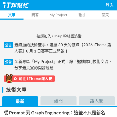
登入
文章
問答
My Project
徵才
聊天
按讚加入 iThelp 粉絲團追蹤
最熱血的技術盛事，連續 30 天的修煉【2026 iThome 鐵
公告
人賽】8 月 1 日賽事正式開啟！
全新專區「My Project」正式上線！邀請你用技術交流，
公告
分享最真實的開發經驗
前往 iThome鐵人賽
技術文章
熱門
鐵人賽
最新
從 Prompt 到 Graph Engineering：這些不只是新名