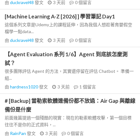
由
duckravel48
發文
3 天前
0
個留言
[Machine Learning A-Z [2026] ] 學習筆記 Day1
這個系列文章是Udemy上的課程延伸，因為我個人想趁著育嬰假空
檔學一點data...
由
duckravel48
發文
3 天前
0
個留言
【Agent Evaluation 系列 1/6】Agent 到底該怎麼測
試？
很多團隊評估 Agent 的方法，其實還停留在評估 Chatbot。 準備一
組...
由
hardness1020
發文
3 天前
1
個留言
# [Backup] 當勒索軟體連備份都不放過：Air Gap 與離線
備份是什麼
前面幾篇提過一個殘酷的現實：現在的勒索軟體攻擊，第一個目標
往往不是你的正式資料，...
由
RainPan
發文
3 天前
0
個留言