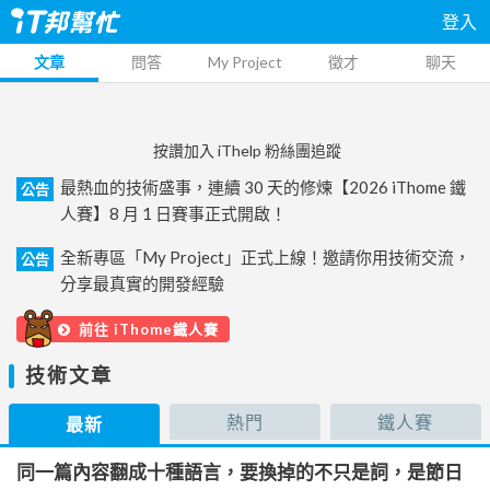
登入
文章
問答
My Project
徵才
聊天
按讚加入 iThelp 粉絲團追蹤
最熱血的技術盛事，連續 30 天的修煉【2026 iThome 鐵
公告
人賽】8 月 1 日賽事正式開啟！
全新專區「My Project」正式上線！邀請你用技術交流，
公告
分享最真實的開發經驗
前往 iThome鐵人賽
技術文章
熱門
鐵人賽
最新
同一篇內容翻成十種語言，要換掉的不只是詞，是節日