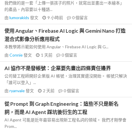
我們做的是一套「上傳一張孩子的照片，就寫出並畫出一本繪本」
的產品，內容要以十種語...
由
lumorakids
發文
9 小時前
0
個留言
使用 Angular、Firebase AI Logic 與 Gemini Nano 打造
混合式影像分析應用程式
本教學將示範如何使用 Angular、Firebase AI Logic 與 G...
由
Connie
發文
1 天前
0
個留言
AI 協作不是發帳號：企業要先畫出四條責任邊界
公司替工程師開好企業版 AI 帳號，治理其實還沒開始。 帳號只解決
「誰可以登入」...
由
ryanvale
發文
2 天前
0
個留言
從 Prompt 到 Graph Engineering：這些不只是新名
詞，而是 AI Agent 踩坑後衍生的工程
AI Agent 可能是近年最容易出現新工程名詞的領域。 我們才剛學會
Prom...