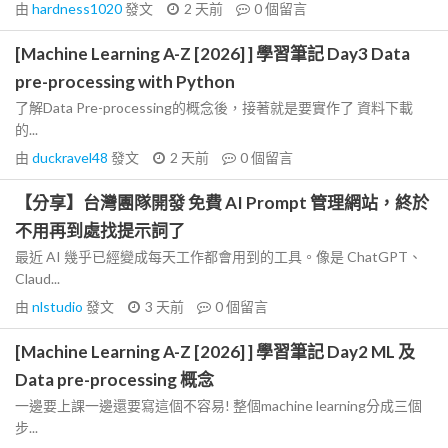
由
hardness1020
發文
2 天前
0
個留言
[Machine Learning A-Z [2026] ] 學習筆記 Day3 Data
pre-processing with Python
了解Data Pre-processing的概念後，接著就是要實作了 資料下載
的...
由
duckravel48
發文
2 天前
0
個留言
【分享】台灣團隊開發 免費 AI Prompt 管理網站，終於
不用再到處找提示詞了
最近 AI 幾乎已經變成每天工作都會用到的工具。像是 ChatGPT、
Claud...
由
nlstudio
發文
3 天前
0
個留言
[Machine Learning A-Z [2026] ] 學習筆記 Day2 ML 及
Data pre-processing 概念
一邊要上課一邊還要寫這個不容易! 整個machine learning分成三個
步...