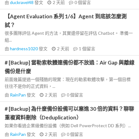
由
duckravel48
發文
2 天前
0
個留言
【Agent Evaluation 系列 1/6】Agent 到底該怎麼測
試？
很多團隊評估 Agent 的方法，其實還停留在評估 Chatbot。 準備一
組...
由
hardness1020
發文
2 天前
1
個留言
# [Backup] 當勒索軟體連備份都不放過：Air Gap 與離線
備份是什麼
前面幾篇提過一個殘酷的現實：現在的勒索軟體攻擊，第一個目標
往往不是你的正式資料，...
由
RainPan
發文
2 天前
0
個留言
# [Backup] 為什麼備份設備可以塞進 30 倍的資料？聊聊
重複資料刪除（Deduplication）
如果你看過企業級備份設備（例如 Dell PowerProtect DD 系列）...
由
RainPan
發文
2 天前
0
個留言