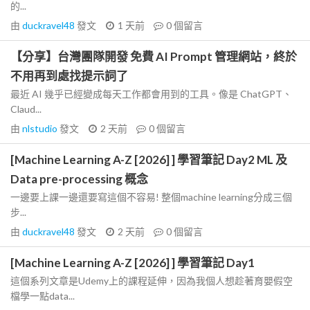
的...
由
duckravel48
發文
1 天前
0
個留言
【分享】台灣團隊開發 免費 AI Prompt 管理網站，終於
不用再到處找提示詞了
最近 AI 幾乎已經變成每天工作都會用到的工具。像是 ChatGPT、
Claud...
由
nlstudio
發文
2 天前
0
個留言
[Machine Learning A-Z [2026] ] 學習筆記 Day2 ML 及
Data pre-processing 概念
一邊要上課一邊還要寫這個不容易! 整個machine learning分成三個
步...
由
duckravel48
發文
2 天前
0
個留言
[Machine Learning A-Z [2026] ] 學習筆記 Day1
這個系列文章是Udemy上的課程延伸，因為我個人想趁著育嬰假空
檔學一點data...