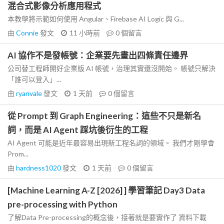
混合式影像分析應用程式
本教學將示範如何使用 Angular、Firebase AI Logic 與 G...
由
Connie
發文
11 小時前
0
個留言
AI 協作不是發帳號：企業要先畫出四條責任邊界
公司替工程師開好企業版 AI 帳號，治理其實還沒開始。 帳號只解決
「誰可以登入」...
由
ryanvale
發文
1 天前
0
個留言
從 Prompt 到 Graph Engineering：這些不只是新名
詞，而是 AI Agent 踩坑後衍生的工程
AI Agent 可能是近年最容易出現新工程名詞的領域。 我們才剛學會
Prom...
由
hardness1020
發文
1 天前
0
個留言
[Machine Learning A-Z [2026] ] 學習筆記 Day3 Data
pre-processing with Python
了解Data Pre-processing的概念後，接著就是要實作了 資料下載