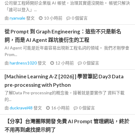
公司替工程師開好企業版 AI 帳號，治理其實還沒開始。 帳號只解決
「誰可以登入」...
由
ryanvale
發文
10 小時前
0
個留言
從 Prompt 到 Graph Engineering：這些不只是新名
詞，而是 AI Agent 踩坑後衍生的工程
AI Agent 可能是近年最容易出現新工程名詞的領域。 我們才剛學會
Prom...
由
hardness1020
發文
12 小時前
0
個留言
[Machine Learning A-Z [2026] ] 學習筆記 Day3 Data
pre-processing with Python
了解Data Pre-processing的概念後，接著就是要實作了 資料下載
的...
由
duckravel48
發文
16 小時前
0
個留言
【分享】台灣團隊開發 免費 AI Prompt 管理網站，終於
不用再到處找提示詞了