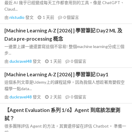
最近 AI 幾乎已經變成每天工作都會用到的工具。像是 ChatGPT、
Claud...
由
nlstudio
發文
1 天前
0
個留言
[Machine Learning A-Z [2026] ] 學習筆記 Day2 ML 及
Data pre-processing 概念
一邊要上課一邊還要寫這個不容易! 整個machine learning分成三個
步...
由
duckravel48
發文
1 天前
0
個留言
[Machine Learning A-Z [2026] ] 學習筆記 Day1
這個系列文章是Udemy上的課程延伸，因為我個人想趁著育嬰假空
檔學一點data...
由
duckravel48
發文
2 天前
0
個留言
【Agent Evaluation 系列 1/6】Agent 到底該怎麼測
試？
很多團隊評估 Agent 的方法，其實還停留在評估 Chatbot。 準備一