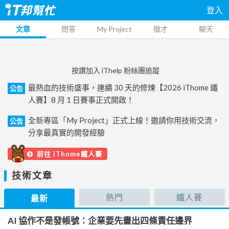
登入
文章
問答
My Project
徵才
聊天
按讚加入 iThelp 粉絲團追蹤
最熱血的技術盛事，連續 30 天的修煉【2026 iThome 鐵
公告
人賽】8 月 1 日賽事正式開啟！
全新專區「My Project」正式上線！邀請你用技術交流，
公告
分享最真實的開發經驗
前往 iThome鐵人賽
技術文章
熱門
鐵人賽
最新
AI 協作不是發帳號：企業要先畫出四條責任邊界