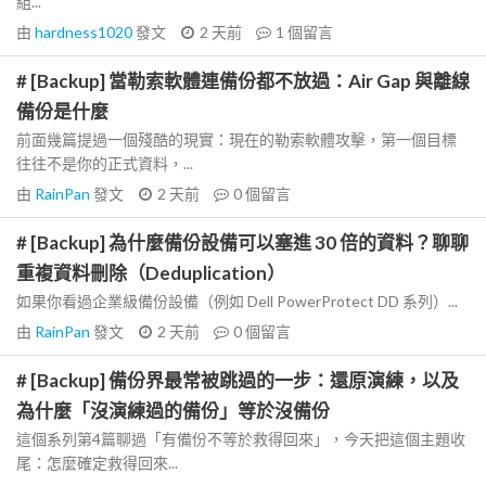
組...
由
hardness1020
發文
2 天前
1
個留言
# [Backup] 當勒索軟體連備份都不放過：Air Gap 與離線
備份是什麼
前面幾篇提過一個殘酷的現實：現在的勒索軟體攻擊，第一個目標
往往不是你的正式資料，...
由
RainPan
發文
2 天前
0
個留言
# [Backup] 為什麼備份設備可以塞進 30 倍的資料？聊聊
重複資料刪除（Deduplication）
如果你看過企業級備份設備（例如 Dell PowerProtect DD 系列）...
由
RainPan
發文
2 天前
0
個留言
# [Backup] 備份界最常被跳過的一步：還原演練，以及
為什麼「沒演練過的備份」等於沒備份
這個系列第4篇聊過「有備份不等於救得回來」，今天把這個主題收
尾：怎麼確定救得回來...