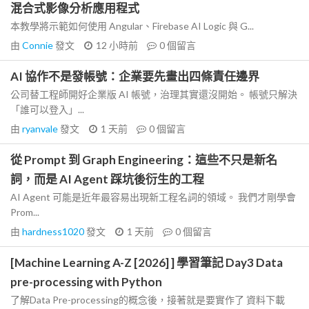
混合式影像分析應用程式
本教學將示範如何使用 Angular、Firebase AI Logic 與 G...
由
Connie
發文
12 小時前
0
個留言
AI 協作不是發帳號：企業要先畫出四條責任邊界
公司替工程師開好企業版 AI 帳號，治理其實還沒開始。 帳號只解決
「誰可以登入」...
由
ryanvale
發文
1 天前
0
個留言
從 Prompt 到 Graph Engineering：這些不只是新名
詞，而是 AI Agent 踩坑後衍生的工程
AI Agent 可能是近年最容易出現新工程名詞的領域。 我們才剛學會
Prom...
由
hardness1020
發文
1 天前
0
個留言
[Machine Learning A-Z [2026] ] 學習筆記 Day3 Data
pre-processing with Python
了解Data Pre-processing的概念後，接著就是要實作了 資料下載