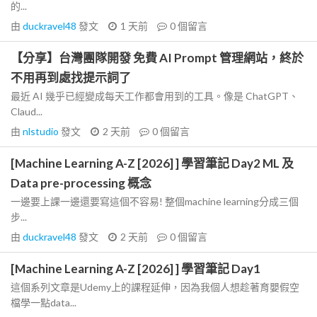
的...
由
duckravel48
發文
1 天前
0
個留言
【分享】台灣團隊開發 免費 AI Prompt 管理網站，終於
不用再到處找提示詞了
最近 AI 幾乎已經變成每天工作都會用到的工具。像是 ChatGPT、
Claud...
由
nlstudio
發文
2 天前
0
個留言
[Machine Learning A-Z [2026] ] 學習筆記 Day2 ML 及
Data pre-processing 概念
一邊要上課一邊還要寫這個不容易! 整個machine learning分成三個
步...
由
duckravel48
發文
2 天前
0
個留言
[Machine Learning A-Z [2026] ] 學習筆記 Day1
這個系列文章是Udemy上的課程延伸，因為我個人想趁著育嬰假空
檔學一點data...