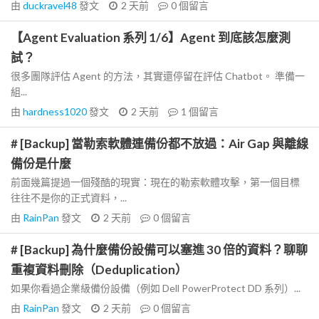
由
duckravel48
發文
2 天前
0
個留言
【Agent Evaluation 系列 1/6】Agent 到底該怎麼測
試？
很多團隊評估 Agent 的方法，其實還停留在評估 Chatbot。 準備一
組...
由
hardness1020
發文
2 天前
1
個留言
# [Backup] 當勒索軟體連備份都不放過：Air Gap 與離線
備份是什麼
前面幾篇提過一個殘酷的現實：現在的勒索軟體攻擊，第一個目標
往往不是你的正式資料，...
由
RainPan
發文
2 天前
0
個留言
# [Backup] 為什麼備份設備可以塞進 30 倍的資料？聊聊
重複資料刪除（Deduplication）
如果你看過企業級備份設備（例如 Dell PowerProtect DD 系列）...
由
RainPan
發文
2 天前
0
個留言