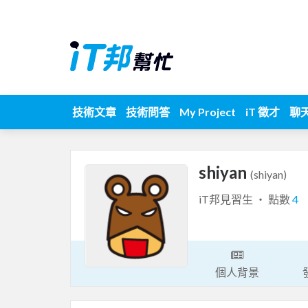
技術文章
技術問答
My Project
iT 徵才
聊
shiyan
(shiyan)
iT邦見習生 ‧ 點數
4
個人背景