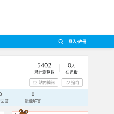
登入/註冊
5402
0
人
累計瀏覽數
在追蹤
站內簡訊
追蹤
0
0
請回答
最佳解答