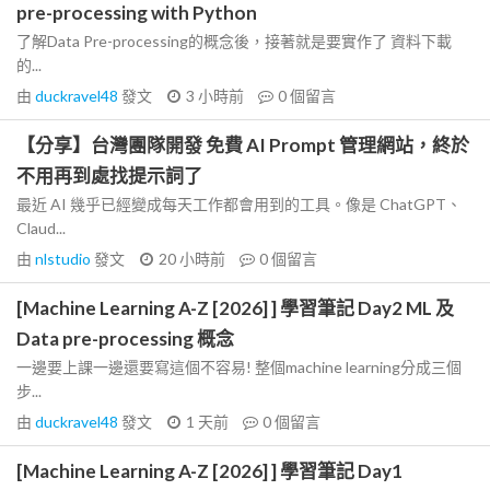
pre-processing with Python
了解Data Pre-processing的概念後，接著就是要實作了 資料下載
的...
由
duckravel48
發文
3 小時前
0
個留言
【分享】台灣團隊開發 免費 AI Prompt 管理網站，終於
不用再到處找提示詞了
最近 AI 幾乎已經變成每天工作都會用到的工具。像是 ChatGPT、
Claud...
由
nlstudio
發文
20 小時前
0
個留言
[Machine Learning A-Z [2026] ] 學習筆記 Day2 ML 及
Data pre-processing 概念
一邊要上課一邊還要寫這個不容易! 整個machine learning分成三個
步...
由
duckravel48
發文
1 天前
0
個留言
[Machine Learning A-Z [2026] ] 學習筆記 Day1