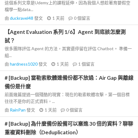
這個系列文章是Udemy上的課程延伸，因為我個人想趁著育嬰假空
檔學一點data...
由
duckravel48
發文
1 天前
0
個留言
【Agent Evaluation 系列 1/6】Agent 到底該怎麼測
試？
很多團隊評估 Agent 的方法，其實還停留在評估 Chatbot。 準備一
組...
由
hardness1020
發文
1 天前
1
個留言
# [Backup] 當勒索軟體連備份都不放過：Air Gap 與離線
備份是什麼
前面幾篇提過一個殘酷的現實：現在的勒索軟體攻擊，第一個目標
往往不是你的正式資料，...
由
RainPan
發文
1 天前
0
個留言
# [Backup] 為什麼備份設備可以塞進 30 倍的資料？聊聊
重複資料刪除（Deduplication）