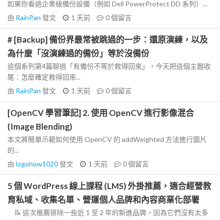
如果你看過企業級備份設備（例如 Dell PowerProtect DD 系列）...
由
RainPan
發文
1 天前
0
個留言
# [Backup] 備份界最常被跳過的一步：還原演練，以及
為什麼「沒演練過的備份」等於沒備份
這個系列第4篇聊過「有備份不等於救得回來」，今天把這個主題收
尾：怎麼確定救得回來...
由
RainPan
發文
1 天前
0
個留言
[OpenCV 學習筆記] 2. 使用 OpenCV 進行影像混合
(Image Blending)
本文將簡單示範如何使用 OpenCV 的 addWeighted 方法進行圖片
的...
由
logohow1020
發文
1 天前
0
個留言
5 個 WordPress 線上課程 (LMS) 外掛推薦，適合經營教
育私域、收集名單、營運個人品牌和內容商業化部署
📝 這次推薦排除一些近 1 至 2 年的新進品牌，因為它們沒有太多