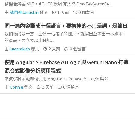
整機台灣製 MIT，4G LTE 模組 非大陸 DrayTek VigorC4...
由
林門神JanusLin
發文
1 天前
0
個留言
同一篇內容翻成十種語言，要換掉的不只是詞，是節日
我們做的是一套「上傳一張孩子的照片，就寫出並畫出一本繪本」
的產品，內容要以十種語...
由
lumorakids
發文
2 天前
0
個留言
使用 Angular、Firebase AI Logic 與 Gemini Nano 打造
混合式影像分析應用程式
本教學將示範如何使用 Angular、Firebase AI Logic 與 G...
由
Connie
發文
2 天前
0
個留言