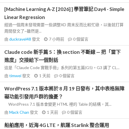
[Machine Learning A-Z [2026] ] 學習筆記 Day4 - Simple
Linear Regression
經過一個周末發現需要一些調整XD 周末反而比較忙碌，以後就打算
周間發文了~雖然是...
由
duckravel48
發文
7 小時前
0
個留言
Claude code 新手篇 5：換 section 不斷線 — 把「當下
進度」交接給下一個對話
這是「Claude Code 實戰手冊」系列的第五篇(G5)。G3 講了 CL...
由
timwei
發文
1 天前
0
個留言
WordPress 7.1 版本將於 8 月 19 日發布，其中表格無障
礙功能引發用戶群的擔憂？
WordPress 7.1 版本會變更 HTML 裡的 Table 的結構，其...
由
Mack Chan
發文
1 天前
0
個留言
船舶應用，近海 4G LTE，航運 Starlink 整合運用