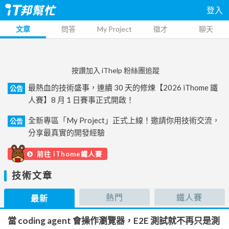
登入
文章
問答
My Project
徵才
聊天
按讚加入 iThelp 粉絲團追蹤
最熱血的技術盛事，連續 30 天的修煉【2026 iThome 鐵
公告
人賽】8 月 1 日賽事正式開啟！
全新專區「My Project」正式上線！邀請你用技術交流，
公告
分享最真實的開發經驗
前往 iThome鐵人賽
技術文章
熱門
鐵人賽
最新
當 coding agent 會操作瀏覽器，E2E 測試就不再只是測