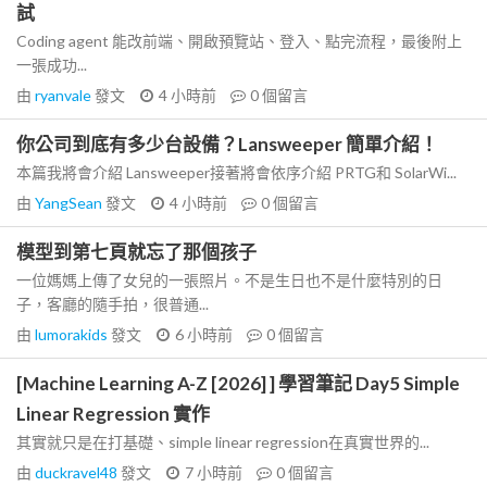
試
Coding agent 能改前端、開啟預覽站、登入、點完流程，最後附上
一張成功...
由
ryanvale
發文
4 小時前
0
個留言
你公司到底有多少台設備？Lansweeper 簡單介紹！
本篇我將會介紹 Lansweeper接著將會依序介紹 PRTG和 SolarWi...
由
YangSean
發文
4 小時前
0
個留言
模型到第七頁就忘了那個孩子
一位媽媽上傳了女兒的一張照片。不是生日也不是什麼特別的日
子，客廳的隨手拍，很普通...
由
lumorakids
發文
6 小時前
0
個留言
[Machine Learning A-Z [2026] ] 學習筆記 Day5 Simple
Linear Regression 實作
其實就只是在打基礎、simple linear regression在真實世界的...
由
duckravel48
發文
7 小時前
0
個留言