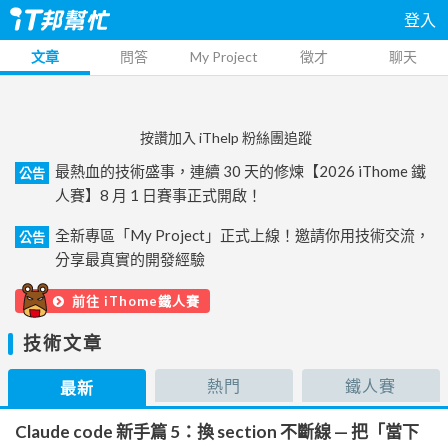
登入
文章
問答
My Project
徵才
聊天
按讚加入 iThelp 粉絲團追蹤
最熱血的技術盛事，連續 30 天的修煉【2026 iThome 鐵
公告
人賽】8 月 1 日賽事正式開啟！
全新專區「My Project」正式上線！邀請你用技術交流，
公告
分享最真實的開發經驗
前往 iThome鐵人賽
技術文章
熱門
鐵人賽
最新
Claude code 新手篇 5：換 section 不斷線 — 把「當下