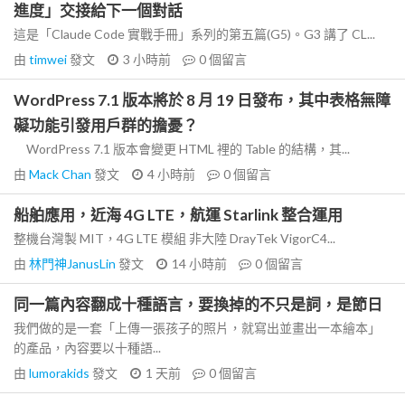
進度」交接給下一個對話
這是「Claude Code 實戰手冊」系列的第五篇(G5)。G3 講了 CL...
由
timwei
發文
3 小時前
0
個留言
WordPress 7.1 版本將於 8 月 19 日發布，其中表格無障
礙功能引發用戶群的擔憂？
WordPress 7.1 版本會變更 HTML 裡的 Table 的結構，其...
由
Mack Chan
發文
4 小時前
0
個留言
船舶應用，近海 4G LTE，航運 Starlink 整合運用
整機台灣製 MIT，4G LTE 模組 非大陸 DrayTek VigorC4...
由
林門神JanusLin
發文
14 小時前
0
個留言
同一篇內容翻成十種語言，要換掉的不只是詞，是節日
我們做的是一套「上傳一張孩子的照片，就寫出並畫出一本繪本」
的產品，內容要以十種語...
由
lumorakids
發文
1 天前
0
個留言