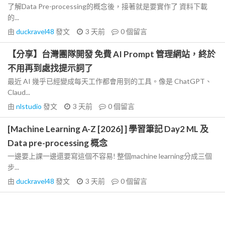
了解Data Pre-processing的概念後，接著就是要實作了 資料下載
的...
由
duckravel48
發文
3 天前
0
個留言
【分享】台灣團隊開發 免費 AI Prompt 管理網站，終於
不用再到處找提示詞了
最近 AI 幾乎已經變成每天工作都會用到的工具。像是 ChatGPT、
Claud...
由
nlstudio
發文
3 天前
0
個留言
[Machine Learning A-Z [2026] ] 學習筆記 Day2 ML 及
Data pre-processing 概念
一邊要上課一邊還要寫這個不容易! 整個machine learning分成三個
步...
由
duckravel48
發文
3 天前
0
個留言