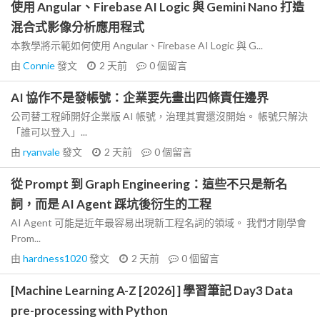
使用 Angular、Firebase AI Logic 與 Gemini Nano 打造
混合式影像分析應用程式
本教學將示範如何使用 Angular、Firebase AI Logic 與 G...
由
Connie
發文
2 天前
0
個留言
AI 協作不是發帳號：企業要先畫出四條責任邊界
公司替工程師開好企業版 AI 帳號，治理其實還沒開始。 帳號只解決
「誰可以登入」...
由
ryanvale
發文
2 天前
0
個留言
從 Prompt 到 Graph Engineering：這些不只是新名
詞，而是 AI Agent 踩坑後衍生的工程
AI Agent 可能是近年最容易出現新工程名詞的領域。 我們才剛學會
Prom...
由
hardness1020
發文
2 天前
0
個留言
[Machine Learning A-Z [2026] ] 學習筆記 Day3 Data
pre-processing with Python