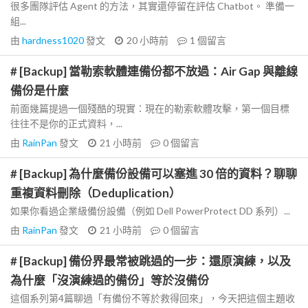
很多團隊評估 Agent 的方法，其實還停留在評估 Chatbot。 準備一
組...
由
hardness1020
發文
20 小時前
1
個留言
# [Backup] 當勒索軟體連備份都不放過：Air Gap 與離線
備份是什麼
前面幾篇提過一個殘酷的現實：現在的勒索軟體攻擊，第一個目標
往往不是你的正式資料，...
由
RainPan
發文
21 小時前
0
個留言
# [Backup] 為什麼備份設備可以塞進 30 倍的資料？聊聊
重複資料刪除（Deduplication）
如果你看過企業級備份設備（例如 Dell PowerProtect DD 系列）...
由
RainPan
發文
21 小時前
0
個留言
# [Backup] 備份界最常被跳過的一步：還原演練，以及
為什麼「沒演練過的備份」等於沒備份
這個系列第4篇聊過「有備份不等於救得回來」，今天把這個主題收