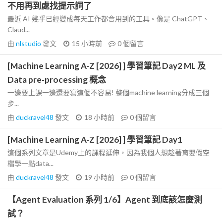
不用再到處找提示詞了
最近 AI 幾乎已經變成每天工作都會用到的工具。像是 ChatGPT、
Claud...
由
nlstudio
發文
15 小時前
0
個留言
[Machine Learning A-Z [2026] ] 學習筆記 Day2 ML 及
Data pre-processing 概念
一邊要上課一邊還要寫這個不容易! 整個machine learning分成三個
步...
由
duckravel48
發文
18 小時前
0
個留言
[Machine Learning A-Z [2026] ] 學習筆記 Day1
這個系列文章是Udemy上的課程延伸，因為我個人想趁著育嬰假空
檔學一點data...
由
duckravel48
發文
19 小時前
0
個留言
【Agent Evaluation 系列 1/6】Agent 到底該怎麼測
試？