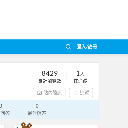
登入/註冊
8429
1
人
累計瀏覽數
在追蹤
站內簡訊
追蹤
0
0
請回答
最佳解答