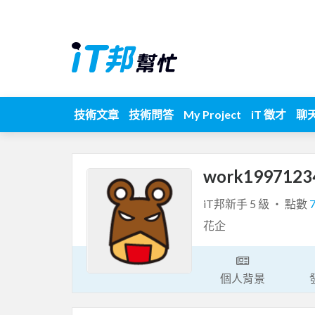
技術文章
技術問答
My Project
iT 徵才
聊
work199712
iT邦新手 5 級 ‧ 點數
花企
個人背景