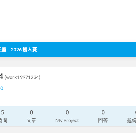
天室
2026 鐵人賽
34
(work19971234)
70
5
0
0
0
發問
文章
My Project
回答
邀