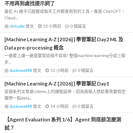
不用再到處找提示詞了
最近 AI 幾乎已經變成每天工作都會用到的工具。像是 ChatGPT、
Claud...
由
nlstudio
發文
10 小時前
0
個留言
[Machine Learning A-Z [2026] ] 學習筆記 Day2 ML 及
Data pre-processing 概念
一邊要上課一邊還要寫這個不容易! 整個machine learning分成三個
步...
由
duckravel48
發文
13 小時前
0
個留言
[Machine Learning A-Z [2026] ] 學習筆記 Day1
這個系列文章是Udemy上的課程延伸，因為我個人想趁著育嬰假空
檔學一點data...
由
duckravel48
發文
14 小時前
0
個留言
【Agent Evaluation 系列 1/6】Agent 到底該怎麼測
試？