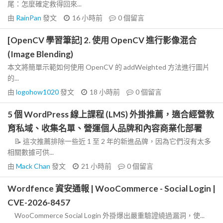
尾：怎麼確定救得回來...
由
RainPan
發文
16 小時前
0
個留言
[OpenCV 學習筆記] 2. 使用 OpenCV 進行影像混合
(Image Blending)
本文將簡單示範如何使用 OpenCV 的 addWeighted 方法進行圖片
的...
由
logohow1020
發文
18 小時前
0
個留言
5 個 WordPress 線上課程 (LMS) 外掛推薦，適合經營教
育私域、收集名單、營運個人品牌和內容商業化部署
📝 這次推薦排除一些近 1 至 2 年的新進品牌，因為它們沒有太多
相關數據可供...
由
Mack Chan
發文
21 小時前
0
個留言
Wordfence 資安通報 | WooCommerce - Social Login |
CVE-2026-8457
WooCommerce Social Login 外掛爆出嚴重驗證繞過漏洞，使...