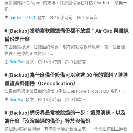
很多團隊評估 Agent 的方法，其實還停留在評估 Chatbot。 準備一
組...
由
hardness1020
發文
15 小時前
1
個留言
# [Backup] 當勒索軟體連備份都不放過：Air Gap 與離線
備份是什麼
前面幾篇提過一個殘酷的現實：現在的勒索軟體攻擊，第一個目標
往往不是你的正式資料，...
由
RainPan
發文
16 小時前
0
個留言
# [Backup] 為什麼備份設備可以塞進 30 倍的資料？聊聊
重複資料刪除（Deduplication）
如果你看過企業級備份設備（例如 Dell PowerProtect DD 系列）...
由
RainPan
發文
16 小時前
0
個留言
# [Backup] 備份界最常被跳過的一步：還原演練，以及
為什麼「沒演練過的備份」等於沒備份
這個系列第4篇聊過「有備份不等於救得回來」，今天把這個主題收