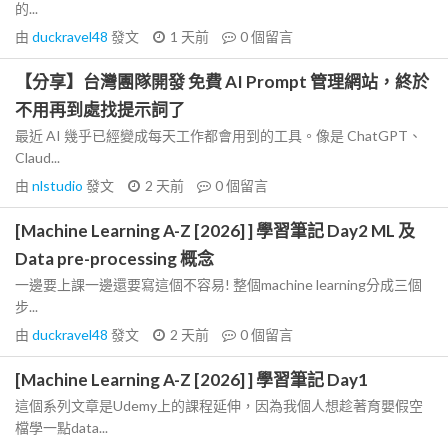
的...
由
duckravel48
發文
1 天前
0
個留言
【分享】台灣團隊開發 免費 AI Prompt 管理網站，終於
不用再到處找提示詞了
最近 AI 幾乎已經變成每天工作都會用到的工具。像是 ChatGPT、
Claud...
由
nlstudio
發文
2 天前
0
個留言
[Machine Learning A-Z [2026] ] 學習筆記 Day2 ML 及
Data pre-processing 概念
一邊要上課一邊還要寫這個不容易! 整個machine learning分成三個
步...
由
duckravel48
發文
2 天前
0
個留言
[Machine Learning A-Z [2026] ] 學習筆記 Day1
這個系列文章是Udemy上的課程延伸，因為我個人想趁著育嬰假空
檔學一點data...