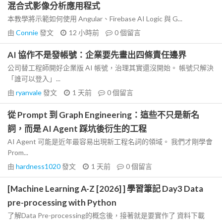
混合式影像分析應用程式
本教學將示範如何使用 Angular、Firebase AI Logic 與 G...
由
Connie
發文
12 小時前
0
個留言
AI 協作不是發帳號：企業要先畫出四條責任邊界
公司替工程師開好企業版 AI 帳號，治理其實還沒開始。 帳號只解決
「誰可以登入」...
由
ryanvale
發文
1 天前
0
個留言
從 Prompt 到 Graph Engineering：這些不只是新名
詞，而是 AI Agent 踩坑後衍生的工程
AI Agent 可能是近年最容易出現新工程名詞的領域。 我們才剛學會
Prom...
由
hardness1020
發文
1 天前
0
個留言
[Machine Learning A-Z [2026] ] 學習筆記 Day3 Data
pre-processing with Python
了解Data Pre-processing的概念後，接著就是要實作了 資料下載