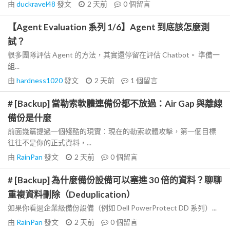
由
duckravel48
發文
2 天前
0
個留言
【Agent Evaluation 系列 1/6】Agent 到底該怎麼測
試？
很多團隊評估 Agent 的方法，其實還停留在評估 Chatbot。 準備一
組...
由
hardness1020
發文
2 天前
1
個留言
# [Backup] 當勒索軟體連備份都不放過：Air Gap 與離線
備份是什麼
前面幾篇提過一個殘酷的現實：現在的勒索軟體攻擊，第一個目標
往往不是你的正式資料，...
由
RainPan
發文
2 天前
0
個留言
# [Backup] 為什麼備份設備可以塞進 30 倍的資料？聊聊
重複資料刪除（Deduplication）
如果你看過企業級備份設備（例如 Dell PowerProtect DD 系列）...
由
RainPan
發文
2 天前
0
個留言