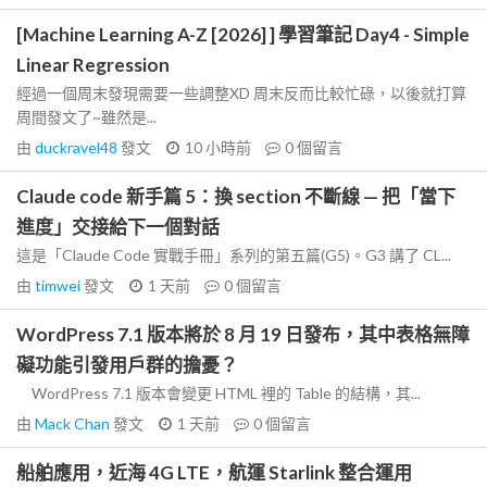
[Machine Learning A-Z [2026] ] 學習筆記 Day4 - Simple
Linear Regression
經過一個周末發現需要一些調整XD 周末反而比較忙碌，以後就打算
周間發文了~雖然是...
由
duckravel48
發文
10 小時前
0
個留言
Claude code 新手篇 5：換 section 不斷線 — 把「當下
進度」交接給下一個對話
這是「Claude Code 實戰手冊」系列的第五篇(G5)。G3 講了 CL...
由
timwei
發文
1 天前
0
個留言
WordPress 7.1 版本將於 8 月 19 日發布，其中表格無障
礙功能引發用戶群的擔憂？
WordPress 7.1 版本會變更 HTML 裡的 Table 的結構，其...
由
Mack Chan
發文
1 天前
0
個留言
船舶應用，近海 4G LTE，航運 Starlink 整合運用