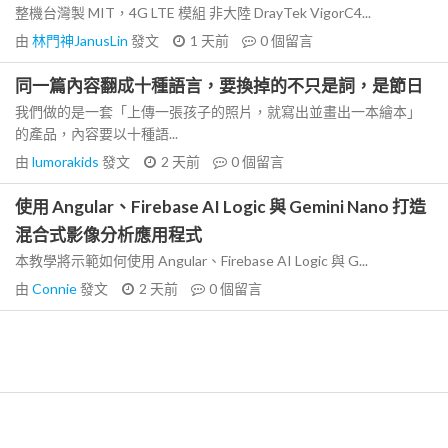
整機台灣製 MIT，4G LTE 模組 非大陸 DrayTek VigorC4...
由
林門神JanusLin
發文
1 天前
0
個留言
同一篇內容翻成十種語言，要換掉的不只是詞，是節日
我們做的是一套「上傳一張孩子的照片，就寫出並畫出一本繪本」
的產品，內容要以十種語...
由
lumorakids
發文
2 天前
0
個留言
使用 Angular、Firebase AI Logic 與 Gemini Nano 打造
混合式影像分析應用程式
本教學將示範如何使用 Angular、Firebase AI Logic 與 G...
由
Connie
發文
2 天前
0
個留言