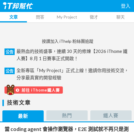
登入
文章
問答
My Project
徵才
聊天
按讚加入 iThelp 粉絲團追蹤
最熱血的技術盛事，連續 30 天的修煉【2026 iThome 鐵
公告
人賽】8 月 1 日賽事正式開啟！
全新專區「My Project」正式上線！邀請你用技術交流，
公告
分享最真實的開發經驗
前往 iThome鐵人賽
技術文章
熱門
鐵人賽
最新
當 coding agent 會操作瀏覽器，E2E 測試就不再只是測