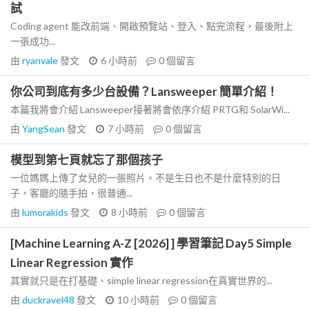
試
Coding agent 能改前端、開啟預覽站、登入、點完流程，最後附上
一張成功...
由
ryanvale
發文
6 小時前
0
個留言
你公司到底有多少台設備？Lansweeper 簡單介紹！
本篇我將會介紹 Lansweeper接著將會依序介紹 PRTG和 SolarWi...
由
YangSean
發文
7 小時前
0
個留言
模型到第七頁就忘了那個孩子
一位媽媽上傳了女兒的一張照片。不是生日也不是什麼特別的日
子，客廳的隨手拍，很普通...
由
lumorakids
發文
8 小時前
0
個留言
[Machine Learning A-Z [2026] ] 學習筆記 Day5 Simple
Linear Regression 實作
其實就只是在打基礎、simple linear regression在真實世界的...
由
duckravel48
發文
10 小時前
0
個留言