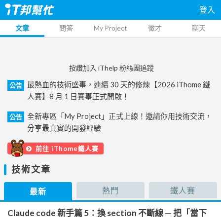
登入
文章
問答
My Project
徵才
聊天
按讚加入 iThelp 粉絲團追蹤
最熱血的技術盛事，連續 30 天的修煉【2026 iThome 鐵
公告
人賽】8 月 1 日賽事正式開啟！
全新專區「My Project」正式上線！邀請你用技術交流，
公告
分享最真實的開發經驗
前往 iThome鐵人賽
技術文章
熱門
鐵人賽
最新
Claude code 新手篇 5：換 section 不斷線 — 把「當下