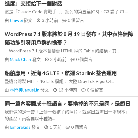
進度」交接給下一個對話
這是「Claude Code 實戰手冊」系列的第五篇(G5)。G3 講了 CL...
由
timwei
發文
3 小時前
0
個留言
WordPress 7.1 版本將於 8 月 19 日發布，其中表格無障
礙功能引發用戶群的擔憂？
WordPress 7.1 版本會變更 HTML 裡的 Table 的結構，其...
由
Mack Chan
發文
3 小時前
0
個留言
船舶應用，近海 4G LTE，航運 Starlink 整合運用
整機台灣製 MIT，4G LTE 模組 非大陸 DrayTek VigorC4...
由
林門神JanusLin
發文
13 小時前
0
個留言
同一篇內容翻成十種語言，要換掉的不只是詞，是節日
我們做的是一套「上傳一張孩子的照片，就寫出並畫出一本繪本」
的產品，內容要以十種語...
由
lumorakids
發文
1 天前
0
個留言