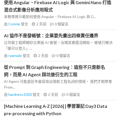
使用 Angular、Firebase AI Logic 與 Gemini Nano 打造
混合式影像分析應用程式
本教學將示範如何使用 Angular、Firebase AI Logic 與 G...
由
Connie
發文
2 天前
0
個留言
AI 協作不是發帳號：企業要先畫出四條責任邊界
公司替工程師開好企業版 AI 帳號，治理其實還沒開始。 帳號只解決
「誰可以登入」...
由
ryanvale
發文
2 天前
0
個留言
從 Prompt 到 Graph Engineering：這些不只是新名
詞，而是 AI Agent 踩坑後衍生的工程
AI Agent 可能是近年最容易出現新工程名詞的領域。 我們才剛學會
Prom...
由
hardness1020
發文
2 天前
0
個留言
[Machine Learning A-Z [2026] ] 學習筆記 Day3 Data
pre-processing with Python