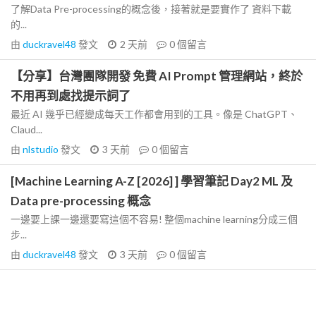
了解Data Pre-processing的概念後，接著就是要實作了 資料下載
的...
由
duckravel48
發文
2 天前
0
個留言
【分享】台灣團隊開發 免費 AI Prompt 管理網站，終於
不用再到處找提示詞了
最近 AI 幾乎已經變成每天工作都會用到的工具。像是 ChatGPT、
Claud...
由
nlstudio
發文
3 天前
0
個留言
[Machine Learning A-Z [2026] ] 學習筆記 Day2 ML 及
Data pre-processing 概念
一邊要上課一邊還要寫這個不容易! 整個machine learning分成三個
步...
由
duckravel48
發文
3 天前
0
個留言