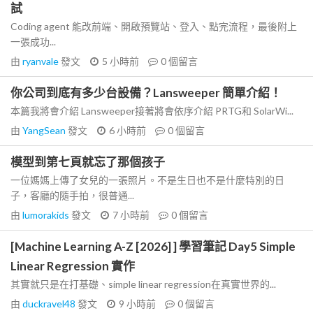
試
Coding agent 能改前端、開啟預覽站、登入、點完流程，最後附上
一張成功...
由
ryanvale
發文
5 小時前
0
個留言
你公司到底有多少台設備？Lansweeper 簡單介紹！
本篇我將會介紹 Lansweeper接著將會依序介紹 PRTG和 SolarWi...
由
YangSean
發文
6 小時前
0
個留言
模型到第七頁就忘了那個孩子
一位媽媽上傳了女兒的一張照片。不是生日也不是什麼特別的日
子，客廳的隨手拍，很普通...
由
lumorakids
發文
7 小時前
0
個留言
[Machine Learning A-Z [2026] ] 學習筆記 Day5 Simple
Linear Regression 實作
其實就只是在打基礎、simple linear regression在真實世界的...
由
duckravel48
發文
9 小時前
0
個留言