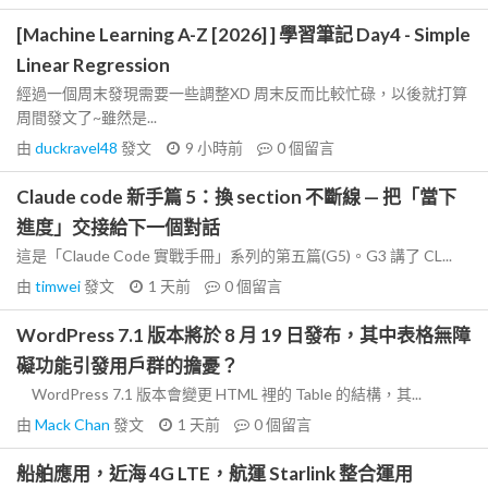
[Machine Learning A-Z [2026] ] 學習筆記 Day4 - Simple
Linear Regression
經過一個周末發現需要一些調整XD 周末反而比較忙碌，以後就打算
周間發文了~雖然是...
由
duckravel48
發文
9 小時前
0
個留言
Claude code 新手篇 5：換 section 不斷線 — 把「當下
進度」交接給下一個對話
這是「Claude Code 實戰手冊」系列的第五篇(G5)。G3 講了 CL...
由
timwei
發文
1 天前
0
個留言
WordPress 7.1 版本將於 8 月 19 日發布，其中表格無障
礙功能引發用戶群的擔憂？
WordPress 7.1 版本會變更 HTML 裡的 Table 的結構，其...
由
Mack Chan
發文
1 天前
0
個留言
船舶應用，近海 4G LTE，航運 Starlink 整合運用