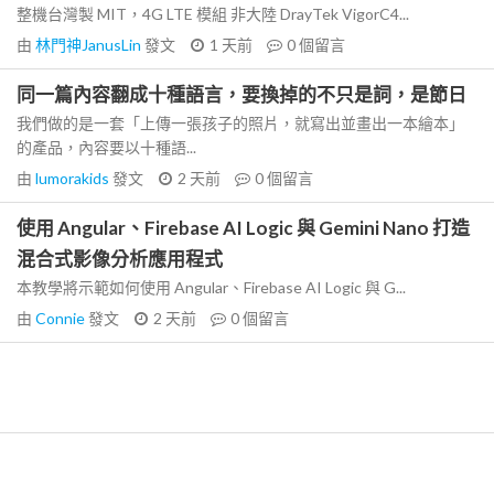
整機台灣製 MIT，4G LTE 模組 非大陸 DrayTek VigorC4...
由
林門神JanusLin
發文
1 天前
0
個留言
同一篇內容翻成十種語言，要換掉的不只是詞，是節日
我們做的是一套「上傳一張孩子的照片，就寫出並畫出一本繪本」
的產品，內容要以十種語...
由
lumorakids
發文
2 天前
0
個留言
使用 Angular、Firebase AI Logic 與 Gemini Nano 打造
混合式影像分析應用程式
本教學將示範如何使用 Angular、Firebase AI Logic 與 G...
由
Connie
發文
2 天前
0
個留言