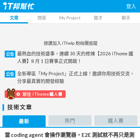
登入
文章
問答
My Project
徵才
聊天
按讚加入 iThelp 粉絲團追蹤
最熱血的技術盛事，連續 30 天的修煉【2026 iThome 鐵
公告
人賽】8 月 1 日賽事正式開啟！
全新專區「My Project」正式上線！邀請你用技術交流，
公告
分享最真實的開發經驗
前往 iThome鐵人賽
技術文章
熱門
鐵人賽
最新
當 coding agent 會操作瀏覽器，E2E 測試就不再只是測