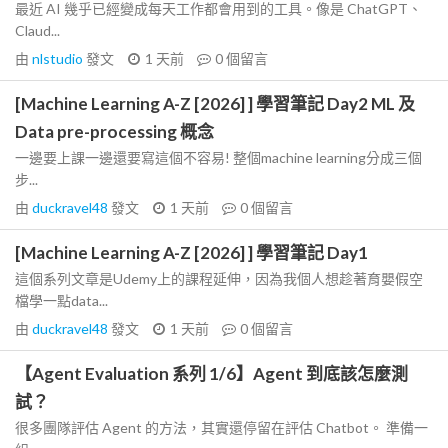
最近 AI 幾乎已經變成每天工作都會用到的工具。像是 ChatGPT、
Claud...
由
nlstudio
發文
1 天前
0
個留言
[Machine Learning A-Z [2026] ] 學習筆記 Day2 ML 及
Data pre-processing 概念
一邊要上課一邊還要寫這個不容易! 整個machine learning分成三個
步...
由
duckravel48
發文
1 天前
0
個留言
[Machine Learning A-Z [2026] ] 學習筆記 Day1
這個系列文章是Udemy上的課程延伸，因為我個人想趁著育嬰假空
檔學一點data...
由
duckravel48
發文
1 天前
0
個留言
【Agent Evaluation 系列 1/6】Agent 到底該怎麼測
試？
很多團隊評估 Agent 的方法，其實還停留在評估 Chatbot。 準備一