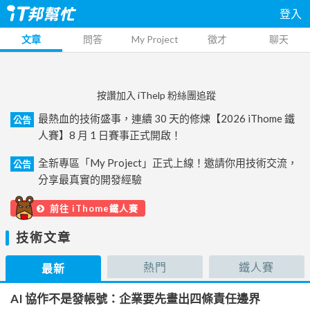
登入
文章
問答
My Project
徵才
聊天
按讚加入 iThelp 粉絲團追蹤
最熱血的技術盛事，連續 30 天的修煉【2026 iThome 鐵
公告
人賽】8 月 1 日賽事正式開啟！
全新專區「My Project」正式上線！邀請你用技術交流，
公告
分享最真實的開發經驗
前往 iThome鐵人賽
技術文章
熱門
鐵人賽
最新
AI 協作不是發帳號：企業要先畫出四條責任邊界