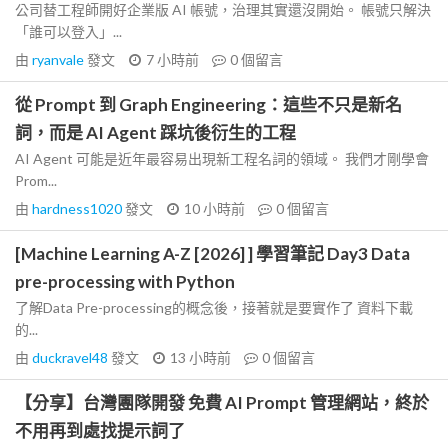
公司替工程師開好企業版 AI 帳號，治理其實還沒開始。 帳號只解決
「誰可以登入」...
由
ryanvale
發文
7 小時前
0
個留言
從 Prompt 到 Graph Engineering：這些不只是新名
詞，而是 AI Agent 踩坑後衍生的工程
AI Agent 可能是近年最容易出現新工程名詞的領域。 我們才剛學會
Prom...
由
hardness1020
發文
10 小時前
0
個留言
[Machine Learning A-Z [2026] ] 學習筆記 Day3 Data
pre-processing with Python
了解Data Pre-processing的概念後，接著就是要實作了 資料下載
的...
由
duckravel48
發文
13 小時前
0
個留言
【分享】台灣團隊開發 免費 AI Prompt 管理網站，終於
不用再到處找提示詞了