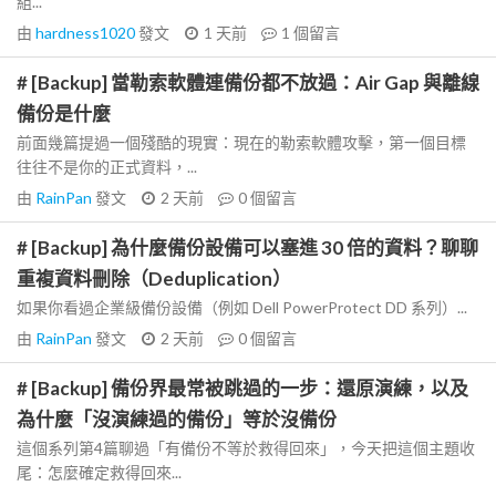
組...
由
hardness1020
發文
1 天前
1
個留言
# [Backup] 當勒索軟體連備份都不放過：Air Gap 與離線
備份是什麼
前面幾篇提過一個殘酷的現實：現在的勒索軟體攻擊，第一個目標
往往不是你的正式資料，...
由
RainPan
發文
2 天前
0
個留言
# [Backup] 為什麼備份設備可以塞進 30 倍的資料？聊聊
重複資料刪除（Deduplication）
如果你看過企業級備份設備（例如 Dell PowerProtect DD 系列）...
由
RainPan
發文
2 天前
0
個留言
# [Backup] 備份界最常被跳過的一步：還原演練，以及
為什麼「沒演練過的備份」等於沒備份
這個系列第4篇聊過「有備份不等於救得回來」，今天把這個主題收
尾：怎麼確定救得回來...