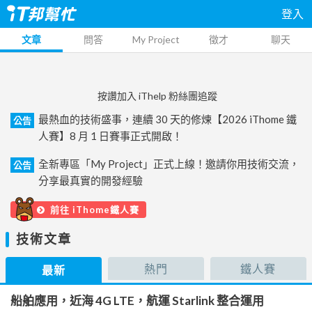
登入
文章
問答
My Project
徵才
聊天
按讚加入 iThelp 粉絲團追蹤
最熱血的技術盛事，連續 30 天的修煉【2026 iThome 鐵
公告
人賽】8 月 1 日賽事正式開啟！
全新專區「My Project」正式上線！邀請你用技術交流，
公告
分享最真實的開發經驗
前往 iThome鐵人賽
技術文章
熱門
鐵人賽
最新
船舶應用，近海 4G LTE，航運 Starlink 整合運用