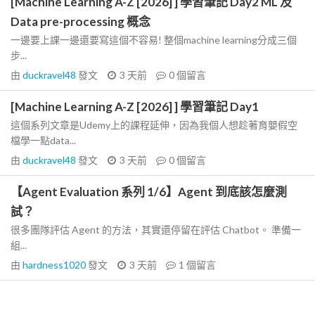
[Machine Learning A-Z [2026] ] 學習筆記 Day2 ML 及
Data pre-processing 概念
一邊要上課一邊還要寫這個不容易! 整個machine learning分成三個
步...
由
duckravel48
發文
3 天前
0
個留言
[Machine Learning A-Z [2026] ] 學習筆記 Day1
這個系列文章是Udemy上的課程延伸，因為我個人想趁著育嬰假空
檔學一點data...
由
duckravel48
發文
3 天前
0
個留言
【Agent Evaluation 系列 1/6】Agent 到底該怎麼測
試？
很多團隊評估 Agent 的方法，其實還停留在評估 Chatbot。 準備一
組...
由
hardness1020
發文
3 天前
1
個留言