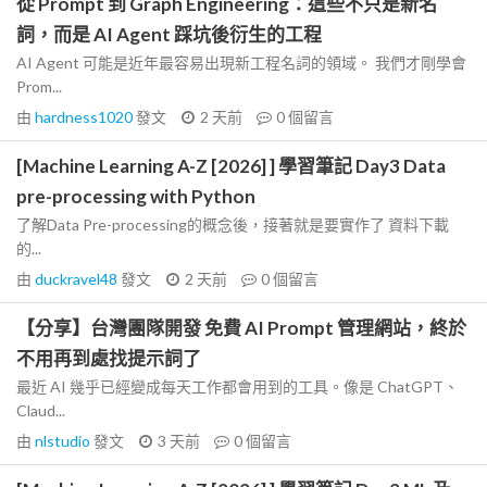
從 Prompt 到 Graph Engineering：這些不只是新名
詞，而是 AI Agent 踩坑後衍生的工程
AI Agent 可能是近年最容易出現新工程名詞的領域。 我們才剛學會
Prom...
由
hardness1020
發文
2 天前
0
個留言
[Machine Learning A-Z [2026] ] 學習筆記 Day3 Data
pre-processing with Python
了解Data Pre-processing的概念後，接著就是要實作了 資料下載
的...
由
duckravel48
發文
2 天前
0
個留言
【分享】台灣團隊開發 免費 AI Prompt 管理網站，終於
不用再到處找提示詞了
最近 AI 幾乎已經變成每天工作都會用到的工具。像是 ChatGPT、
Claud...
由
nlstudio
發文
3 天前
0
個留言