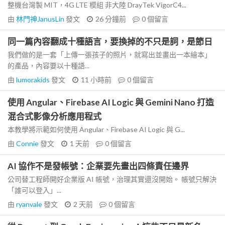
整機台灣製 MIT，4G LTE 模組 非大陸 DrayTek VigorC4...
由
林門神JanusLin
發文
26 分鐘前
0
個留言
同一篇內容翻成十種語言，要換掉的不只是詞，是節日
我們做的是一套「上傳一張孩子的照片，就寫出並畫出一本繪本」
的產品，內容要以十種語...
由
lumorakids
發文
11 小時前
0
個留言
使用 Angular、Firebase AI Logic 與 Gemini Nano 打造
混合式影像分析應用程式
本教學將示範如何使用 Angular、Firebase AI Logic 與 G...
由
Connie
發文
1 天前
0
個留言
AI 協作不是發帳號：企業要先畫出四條責任邊界
公司替工程師開好企業版 AI 帳號，治理其實還沒開始。 帳號只解決
「誰可以登入」...
由
ryanvale
發文
2 天前
0
個留言