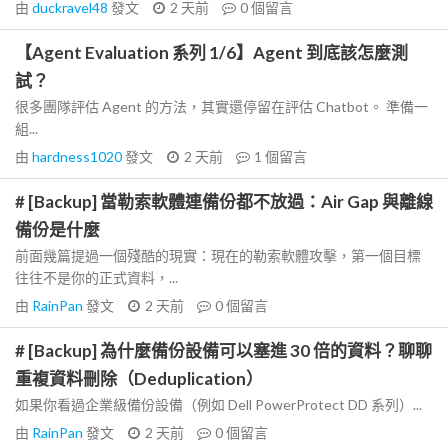
由
duckravel48
發文
2 天前
0
個留言
【Agent Evaluation 系列 1/6】Agent 到底該怎麼測
試？
很多團隊評估 Agent 的方法，其實還停留在評估 Chatbot。 準備一
組...
由
hardness1020
發文
2 天前
1
個留言
# [Backup] 當勒索軟體連備份都不放過：Air Gap 與離線
備份是什麼
前面幾篇提過一個殘酷的現實：現在的勒索軟體攻擊，第一個目標
往往不是你的正式資料，...
由
RainPan
發文
2 天前
0
個留言
# [Backup] 為什麼備份設備可以塞進 30 倍的資料？聊聊
重複資料刪除（Deduplication）
如果你看過企業級備份設備（例如 Dell PowerProtect DD 系列）...
由
RainPan
發文
2 天前
0
個留言