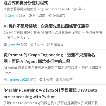
混合式影像分析應用程式
本教學將示範如何使用 Angular、Firebase AI Logic 與 G...
由
Connie
發文
9 小時前
0
個留言
AI 協作不是發帳號：企業要先畫出四條責任邊界
公司替工程師開好企業版 AI 帳號，治理其實還沒開始。 帳號只解決
「誰可以登入」...
由
ryanvale
發文
1 天前
0
個留言
從 Prompt 到 Graph Engineering：這些不只是新名
詞，而是 AI Agent 踩坑後衍生的工程
AI Agent 可能是近年最容易出現新工程名詞的領域。 我們才剛學會
Prom...
由
hardness1020
發文
1 天前
0
個留言
[Machine Learning A-Z [2026] ] 學習筆記 Day3 Data
pre-processing with Python
了解Data Pre-processing的概念後，接著就是要實作了 資料下載