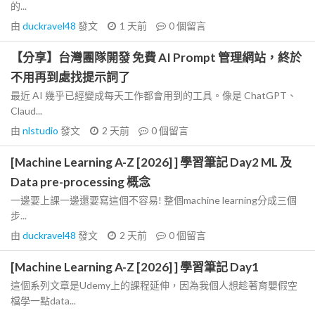
的...
由
duckravel48
發文
1 天前
0
個留言
【分享】台灣團隊開發 免費 AI Prompt 管理網站，終於
不用再到處找提示詞了
最近 AI 幾乎已經變成每天工作都會用到的工具。像是 ChatGPT、
Claud...
由
nlstudio
發文
2 天前
0
個留言
[Machine Learning A-Z [2026] ] 學習筆記 Day2 ML 及
Data pre-processing 概念
一邊要上課一邊還要寫這個不容易! 整個machine learning分成三個
步...
由
duckravel48
發文
2 天前
0
個留言
[Machine Learning A-Z [2026] ] 學習筆記 Day1
這個系列文章是Udemy上的課程延伸，因為我個人想趁著育嬰假空
檔學一點data...