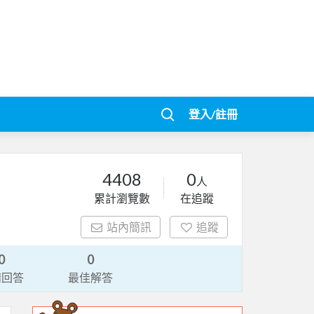
登入/註冊
4408
0
人
累計瀏覽數
在追蹤
站內簡訊
追蹤
0
0
請回答
最佳解答