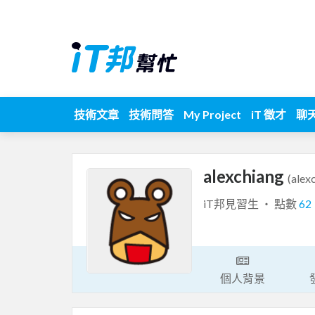
技術文章
技術問答
My Project
iT 徵才
聊
alexchiang
(alex
iT邦見習生 ‧ 點數
62
個人背景