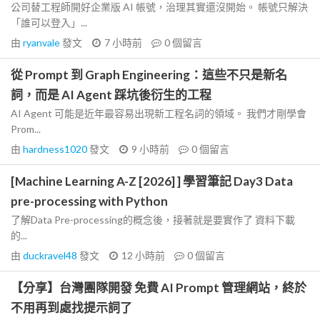
公司替工程師開好企業版 AI 帳號，治理其實還沒開始。 帳號只解決
「誰可以登入」...
由
ryanvale
發文
7 小時前
0
個留言
從 Prompt 到 Graph Engineering：這些不只是新名
詞，而是 AI Agent 踩坑後衍生的工程
AI Agent 可能是近年最容易出現新工程名詞的領域。 我們才剛學會
Prom...
由
hardness1020
發文
9 小時前
0
個留言
[Machine Learning A-Z [2026] ] 學習筆記 Day3 Data
pre-processing with Python
了解Data Pre-processing的概念後，接著就是要實作了 資料下載
的...
由
duckravel48
發文
12 小時前
0
個留言
【分享】台灣團隊開發 免費 AI Prompt 管理網站，終於
不用再到處找提示詞了