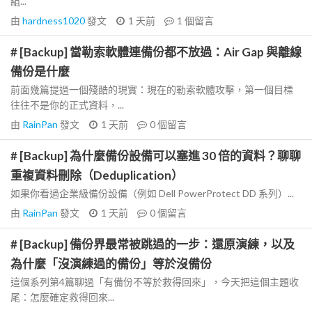
組...
由
hardness1020
發文
1 天前
1
個留言
# [Backup] 當勒索軟體連備份都不放過：Air Gap 與離線
備份是什麼
前面幾篇提過一個殘酷的現實：現在的勒索軟體攻擊，第一個目標
往往不是你的正式資料，...
由
RainPan
發文
1 天前
0
個留言
# [Backup] 為什麼備份設備可以塞進 30 倍的資料？聊聊
重複資料刪除（Deduplication）
如果你看過企業級備份設備（例如 Dell PowerProtect DD 系列）...
由
RainPan
發文
1 天前
0
個留言
# [Backup] 備份界最常被跳過的一步：還原演練，以及
為什麼「沒演練過的備份」等於沒備份
這個系列第4篇聊過「有備份不等於救得回來」，今天把這個主題收
尾：怎麼確定救得回來...