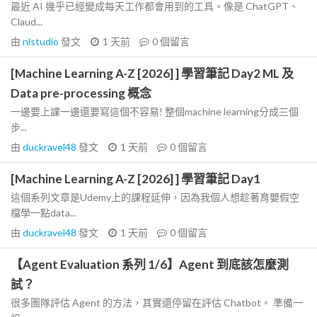
最近 AI 幾乎已經變成每天工作都會用到的工具。像是 ChatGPT、
Claud...
由
nlstudio
發文
1 天前
0
個留言
[Machine Learning A-Z [2026] ] 學習筆記 Day2 ML 及
Data pre-processing 概念
一邊要上課一邊還要寫這個不容易! 整個machine learning分成三個
步...
由
duckravel48
發文
1 天前
0
個留言
[Machine Learning A-Z [2026] ] 學習筆記 Day1
這個系列文章是Udemy上的課程延伸，因為我個人想趁著育嬰假空
檔學一點data...
由
duckravel48
發文
1 天前
0
個留言
【Agent Evaluation 系列 1/6】Agent 到底該怎麼測
試？
很多團隊評估 Agent 的方法，其實還停留在評估 Chatbot。 準備一