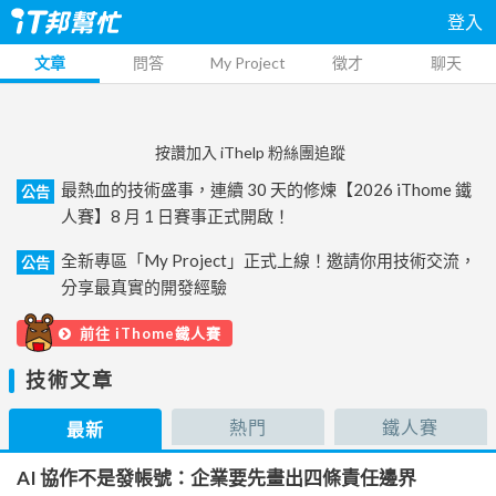
登入
文章
問答
My Project
徵才
聊天
按讚加入 iThelp 粉絲團追蹤
最熱血的技術盛事，連續 30 天的修煉【2026 iThome 鐵
公告
人賽】8 月 1 日賽事正式開啟！
全新專區「My Project」正式上線！邀請你用技術交流，
公告
分享最真實的開發經驗
前往 iThome鐵人賽
技術文章
熱門
鐵人賽
最新
AI 協作不是發帳號：企業要先畫出四條責任邊界