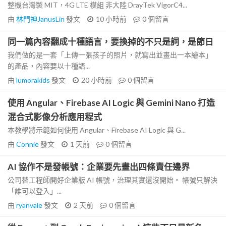
整機台灣製 MIT，4G LTE 模組 非大陸 DrayTek VigorC4...
由
林門神JanusLin
發文
10 小時前
0
個留言
同一篇內容翻成十種語言，要換掉的不只是詞，是節日
我們做的是一套「上傳一張孩子的照片，就寫出並畫出一本繪本」
的產品，內容要以十種語...
由
lumorakids
發文
20 小時前
0
個留言
使用 Angular、Firebase AI Logic 與 Gemini Nano 打造
混合式影像分析應用程式
本教學將示範如何使用 Angular、Firebase AI Logic 與 G...
由
Connie
發文
1 天前
0
個留言
AI 協作不是發帳號：企業要先畫出四條責任邊界
公司替工程師開好企業版 AI 帳號，治理其實還沒開始。 帳號只解決
「誰可以登入」...
由
ryanvale
發文
2 天前
0
個留言