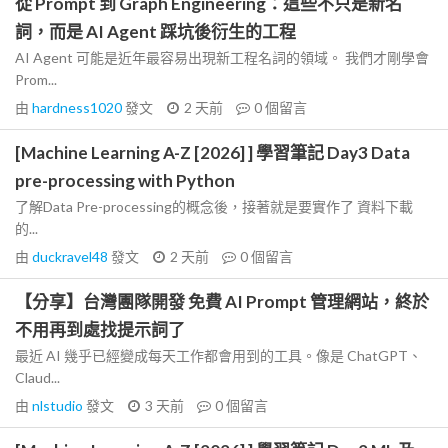
從 Prompt 到 Graph Engineering：這些不只是新名
詞，而是 AI Agent 踩坑後衍生的工程
AI Agent 可能是近年最容易出現新工程名詞的領域。 我們才剛學會
Prom...
由
hardness1020
發文
2 天前
0
個留言
[Machine Learning A-Z [2026] ] 學習筆記 Day3 Data
pre-processing with Python
了解Data Pre-processing的概念後，接著就是要實作了 資料下載
的...
由
duckravel48
發文
2 天前
0
個留言
【分享】台灣團隊開發 免費 AI Prompt 管理網站，終於
不用再到處找提示詞了
最近 AI 幾乎已經變成每天工作都會用到的工具。像是 ChatGPT、
Claud...
由
nlstudio
發文
3 天前
0
個留言