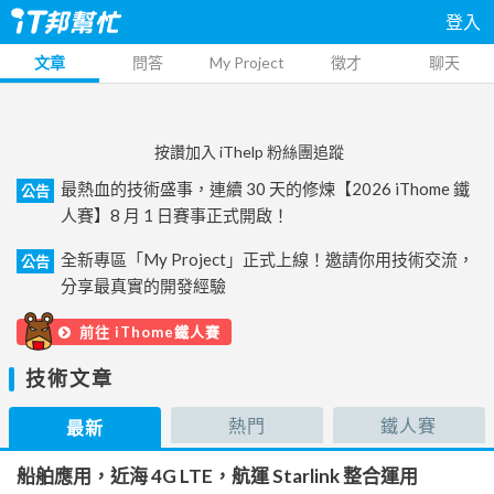
登入
文章
問答
My Project
徵才
聊天
按讚加入 iThelp 粉絲團追蹤
最熱血的技術盛事，連續 30 天的修煉【2026 iThome 鐵
公告
人賽】8 月 1 日賽事正式開啟！
全新專區「My Project」正式上線！邀請你用技術交流，
公告
分享最真實的開發經驗
前往 iThome鐵人賽
技術文章
熱門
鐵人賽
最新
船舶應用，近海 4G LTE，航運 Starlink 整合運用