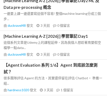
[Machine Learning A-Z [2026] ] 學習筆記 Day2 ML 及
Data pre-processing 概念
一邊要上課一邊還要寫這個不容易! 整個machine learning分成三個
步...
由
duckravel48
發文
3 天前
0
個留言
[Machine Learning A-Z [2026] ] 學習筆記 Day1
這個系列文章是Udemy上的課程延伸，因為我個人想趁著育嬰假空
檔學一點data...
由
duckravel48
發文
3 天前
0
個留言
【Agent Evaluation 系列 1/6】Agent 到底該怎麼測
試？
很多團隊評估 Agent 的方法，其實還停留在評估 Chatbot。 準備一
組...
由
hardness1020
發文
3 天前
1
個留言