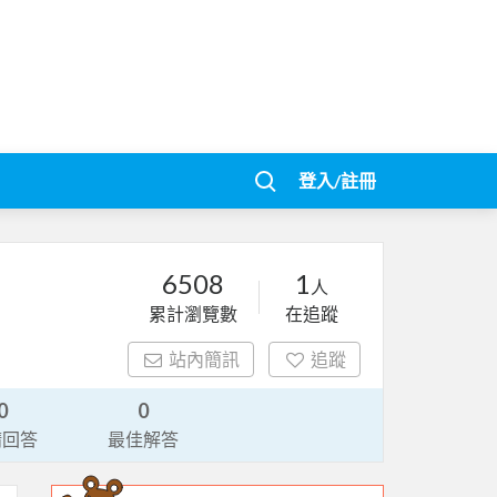
登入/註冊
6508
1
人
累計瀏覽數
在追蹤
站內簡訊
追蹤
0
0
請回答
最佳解答