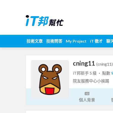
技術文章
技術問答
My Project
iT 徵才
聊
cning11
(cning11)
iT邦新手 5 級 ‧ 點數
院友服務中心小挨踢
個人背景