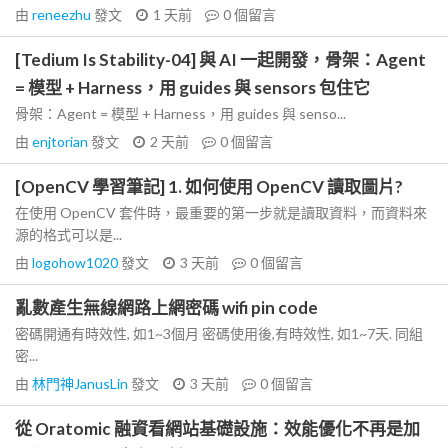
由
reneezhu
發文
1 天前
0
個留言
[Tedium Is Stability-04] 與 AI 一起開發，骨架：Agent
= 模型 + Harness，用 guides 與 sensors 包住它
骨架：Agent = 模型 + Harness，用 guides 與 senso...
由
enjtorian
發文
2 天前
0
個留言
[OpenCV 學習筆記] 1. 如何使用 OpenCV 讀取圖片?
在使用 OpenCV 套件時，最重要的第一步就是讀取資料，而資料來
源的格式可以是...
由
logohow1020
發文
3 天前
0
個留言
亂數產生無線網路上網密碼 wifi pin code
密碼開通有時效性, 如1~3個月 密碼使用後,有時效性, 如1~7天. 同組
密...
由
林門神JanusLin
發文
3 天前
0
個留言
從 Oratomic 融資看網站基礎設施：效能優化不再是加