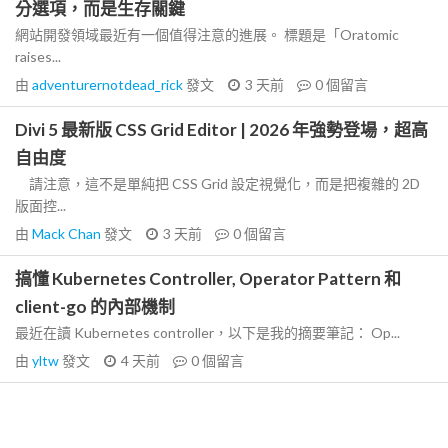
分選項，而是生存關鍵
網站開發領域最近有一個值得注意的進展。 標題是「Oratomic
raises...
由
adventurernotdead_rick
發文
3 天前
0
個留言
Divi 5 最新版 CSS Grid Editor | 2026 年強勢登場，超高
自由度
請注意，這不是單純把 CSS Grid 設定視覺化，而是把複雜的 2D
版面控...
由
Mack Chan
發文
3 天前
0
個留言
搞懂 Kubernetes Controller, Operator Pattern 和
client-go 的內部機制
最近在讀 Kubernetes controller，以下是我的摘要筆記： Op...
由
yltw
發文
4 天前
0
個留言