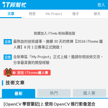
登入
文章
問答
My Project
徵才
聊天
按讚加入 iThelp 粉絲團追蹤
最熱血的技術盛事，連續 30 天的修煉【2026 iThome 鐵
公告
人賽】8 月 1 日賽事正式開啟！
全新專區「My Project」正式上線！邀請你用技術交流，
公告
分享最真實的開發經驗
前往 iThome鐵人賽
技術文章
熱門
鐵人賽
最新
[OpenCV 學習筆記] 2. 使用 OpenCV 進行影像混合