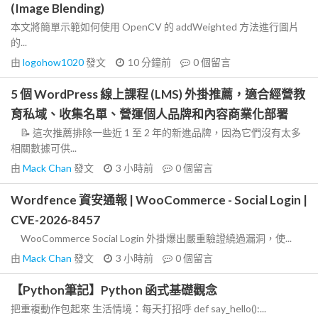
(Image Blending)
本文將簡單示範如何使用 OpenCV 的 addWeighted 方法進行圖片
的...
由
logohow1020
發文
10 分鐘前
0
個留言
5 個 WordPress 線上課程 (LMS) 外掛推薦，適合經營教
育私域、收集名單、營運個人品牌和內容商業化部署
📝 這次推薦排除一些近 1 至 2 年的新進品牌，因為它們沒有太多
相關數據可供...
由
Mack Chan
發文
3 小時前
0
個留言
Wordfence 資安通報 | WooCommerce - Social Login |
CVE-2026-8457
WooCommerce Social Login 外掛爆出嚴重驗證繞過漏洞，使...
由
Mack Chan
發文
3 小時前
0
個留言
【Python筆記】Python 函式基礎觀念
把重複動作包起來 生活情境：每天打招呼 def say_hello():...