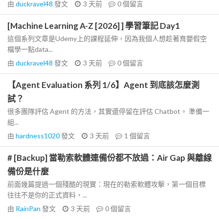
由
duckravel48
發文
3 天前
0
個留言
[Machine Learning A-Z [2026] ] 學習筆記 Day1
這個系列文章是Udemy上的課程延伸，因為我個人想趁著育嬰假空
檔學一點data...
由
duckravel48
發文
3 天前
0
個留言
【Agent Evaluation 系列 1/6】Agent 到底該怎麼測
試？
很多團隊評估 Agent 的方法，其實還停留在評估 Chatbot。 準備一
組...
由
hardness1020
發文
3 天前
1
個留言
# [Backup] 當勒索軟體連備份都不放過：Air Gap 與離線
備份是什麼
前面幾篇提過一個殘酷的現實：現在的勒索軟體攻擊，第一個目標
往往不是你的正式資料，...
由
RainPan
發文
3 天前
0
個留言