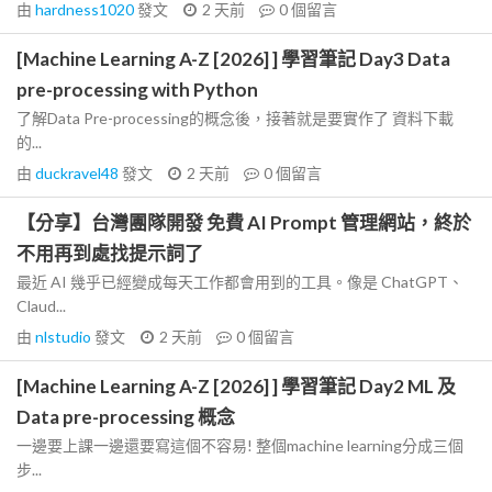
由
hardness1020
發文
2 天前
0
個留言
[Machine Learning A-Z [2026] ] 學習筆記 Day3 Data
pre-processing with Python
了解Data Pre-processing的概念後，接著就是要實作了 資料下載
的...
由
duckravel48
發文
2 天前
0
個留言
【分享】台灣團隊開發 免費 AI Prompt 管理網站，終於
不用再到處找提示詞了
最近 AI 幾乎已經變成每天工作都會用到的工具。像是 ChatGPT、
Claud...
由
nlstudio
發文
2 天前
0
個留言
[Machine Learning A-Z [2026] ] 學習筆記 Day2 ML 及
Data pre-processing 概念
一邊要上課一邊還要寫這個不容易! 整個machine learning分成三個
步...