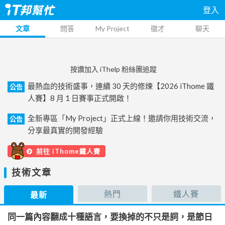
登入
文章
問答
My Project
徵才
聊天
按讚加入 iThelp 粉絲團追蹤
最熱血的技術盛事，連續 30 天的修煉【2026 iThome 鐵
公告
人賽】8 月 1 日賽事正式開啟！
全新專區「My Project」正式上線！邀請你用技術交流，
公告
分享最真實的開發經驗
前往 iThome鐵人賽
技術文章
熱門
鐵人賽
最新
同一篇內容翻成十種語言，要換掉的不只是詞，是節日