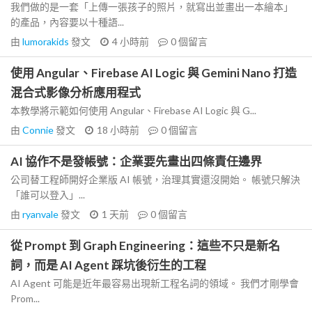
我們做的是一套「上傳一張孩子的照片，就寫出並畫出一本繪本」
的產品，內容要以十種語...
由
lumorakids
發文
4 小時前
0
個留言
使用 Angular、Firebase AI Logic 與 Gemini Nano 打造
混合式影像分析應用程式
本教學將示範如何使用 Angular、Firebase AI Logic 與 G...
由
Connie
發文
18 小時前
0
個留言
AI 協作不是發帳號：企業要先畫出四條責任邊界
公司替工程師開好企業版 AI 帳號，治理其實還沒開始。 帳號只解決
「誰可以登入」...
由
ryanvale
發文
1 天前
0
個留言
從 Prompt 到 Graph Engineering：這些不只是新名
詞，而是 AI Agent 踩坑後衍生的工程
AI Agent 可能是近年最容易出現新工程名詞的領域。 我們才剛學會
Prom...